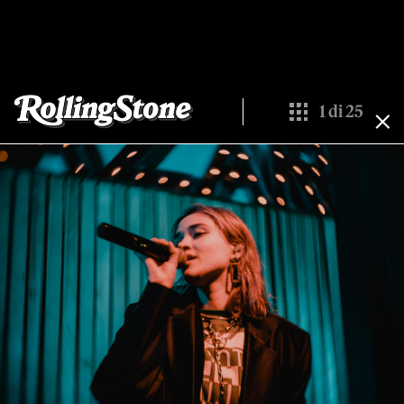
1
di
25
Show All Thumbna