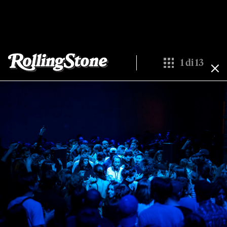
1
di
13
Show All Thumbn