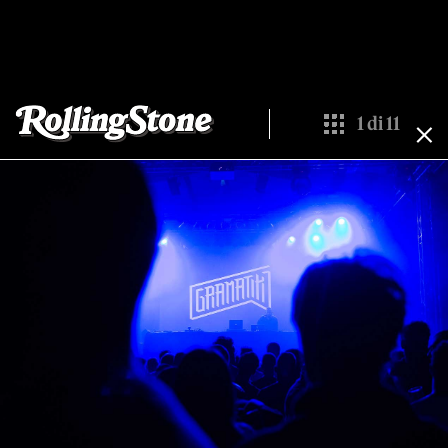
1
di
11
Show All Thumbn