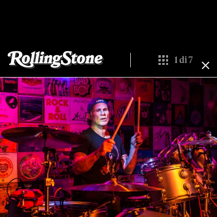
1
di
7
Show All Thumbn