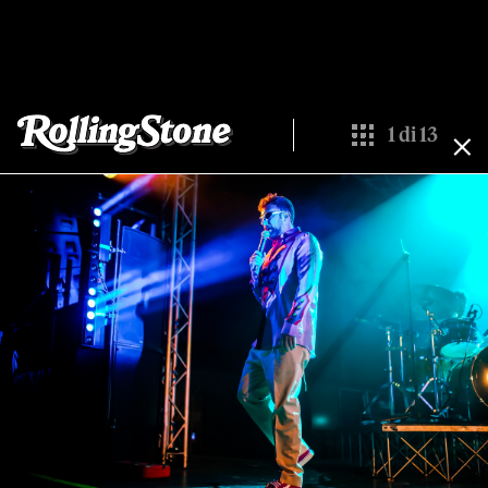
1
di
13
Show All Thumbn