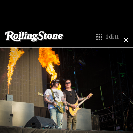
1
di
11
Show All Thumbn