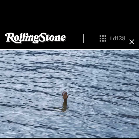
1
di
28
Show All Thumbna