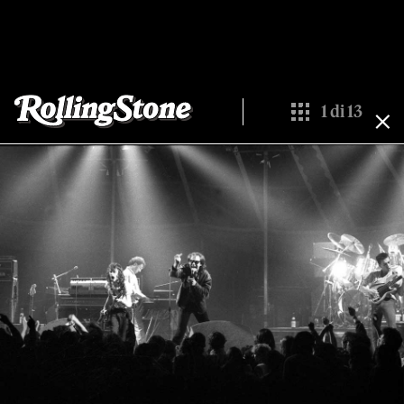
1
di
13
Show All Thumbn