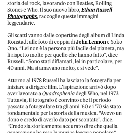
storia del rock, lavorando con Beatles, Rolling
Stones e Who. Il suo nuovo libro,
Ethan Russell
Photographs
, raccoglie queste immagini
leggendarie.
Gli scatti vanno dalle copertine degli album di Linda
Ronstadt alle foto di coppia di
John Lennon
e Yoko
Ono. “Lei non è la persona più facile del pianeta, ma
li rispetto molto per quello che hanno fatto”, dice
Russell. “Sono stati diffamati, lei in particolare, per
40 anni. Ma si amavano molto, e si vede”.
Attorno al 1978 Russell ha lasciato la fotografia per
iniziare a dirigere film. L’ispirazione arrivò dopo
aver lavorato a
Quadrophenia
degli Who, nel 1973.
Tuttavia, il fotografo è convinto che il periodo
passato a fotografare tra gli anni ’60 e i ’70 sia stato
fondamentale per la storia della musica. “Avevo un
dono e credo di averlo dato per scontato”, dice.
“Credo sia storicamente accurato dire che quella
generazione ha reso la musica leggera popolare”.