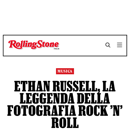
TEMPO DI LETTURA 3 MINUTI
TEMPO DI LETTURA 3 MINUTI
SHARE
SHARE
MUSICA
ETHAN RUSSELL, LA
LEGGENDA DELLA
FOTOGRAFIA ROCK ’N’
ROLL