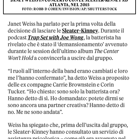
JANET WEISS IN CONCERTO CON LE SLEATER-KINNEY AD
ATLANTA, NEL 2015
FOTO: ROBB D COHEN/INVISION/AP/SHUTTERSTOCK
Janet Weiss ha parlato per la prima volta della
decisione di lasciare le
Sleater-Kinney
. Durante il
podcast
Trap Set with Joe Wong
, la batterista ha
rivelato che è stato il ‘demansionamento’ avvenuto
durante le session dell’ultimo album
The Center
Won’t Hold
a convincerla a uscire dal gruppo.
“I ruoli all’interno della band erano cambiati e loro
me l’hanno confermato”, ha detto Weiss a proposito
delle ex compagne Carrie Brownstein e Corin
Tucker. “Ho chiesto: sono solo la batterista ora?
Hanno detto di sì. Ho domandato: potete dirmi se
sono ancora una partner creativa? Hanno detto di
no. Me ne sono andata”.
Weiss ha spiegato che, prima dell’uscita dal gruppo,
le Sleater-Kinney hanno consultato un servizio di
assistenza psicologica – come già era avvenuto nel