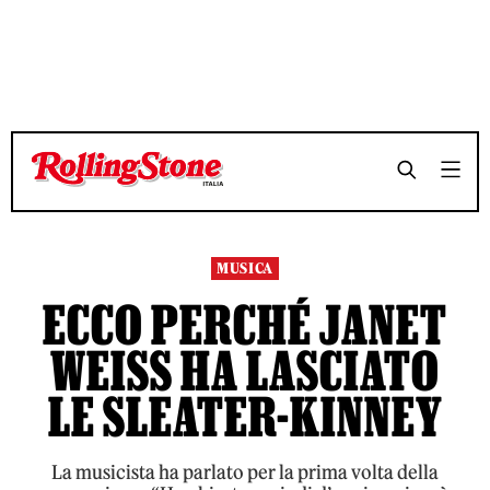
TEMPO DI LETTURA 4 MINUTI
TEMPO DI LETTURA 4 MINUTI
SHARE
SHARE
MUSICA
ECCO PERCHÉ JANET
WEISS HA LASCIATO
LE SLEATER-KINNEY
La musicista ha parlato per la prima volta della