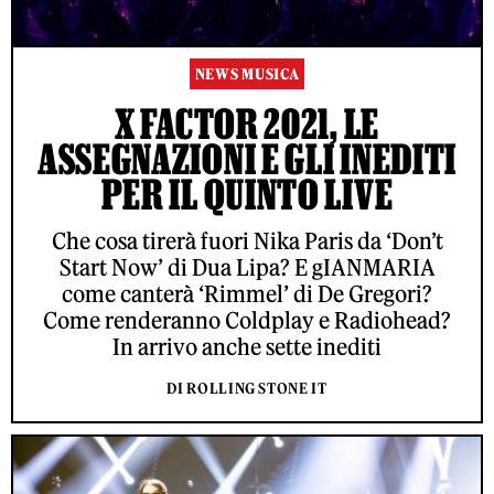
NEWS MUSICA
X FACTOR 2021, LE
ASSEGNAZIONI E GLI INEDITI
PER IL QUINTO LIVE
Che cosa tirerà fuori Nika Paris da ‘Don’t
Start Now’ di Dua Lipa? E gIANMARIA
come canterà ‘Rimmel’ di De Gregori?
Come renderanno Coldplay e Radiohead?
In arrivo anche sette inediti
DI ROLLING STONE IT