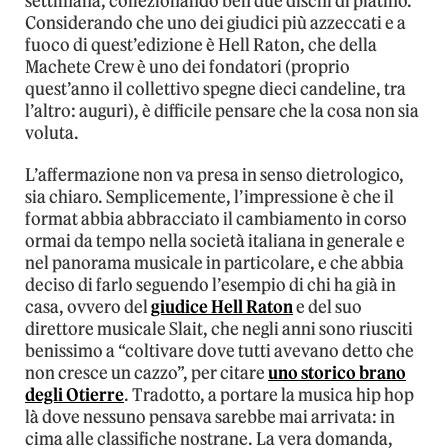
settimana, collezionando ben due dischi di platino.
Considerando che uno dei giudici più azzeccati e a
fuoco di quest’edizione è Hell Raton, che della
Machete Crew è uno dei fondatori (proprio
quest’anno il collettivo spegne dieci candeline, tra
l’altro: auguri), è difficile pensare che la cosa non sia
voluta.
L’affermazione non va presa in senso dietrologico,
sia chiaro. Semplicemente, l’impressione è che il
format abbia abbracciato il cambiamento in corso
ormai da tempo nella società italiana in generale e
nel panorama musicale in particolare, e che abbia
deciso di farlo seguendo l’esempio di chi ha già in
casa, ovvero del
giudice Hell Raton
e del suo
direttore musicale Slait, che negli anni sono riusciti
benissimo a “coltivare dove tutti avevano detto che
non cresce un cazzo”, per citare
uno storico brano
degli Otierre
. Tradotto, a portare la musica hip hop
là dove nessuno pensava sarebbe mai arrivata: in
cima alle classifiche nostrane. La vera domanda,