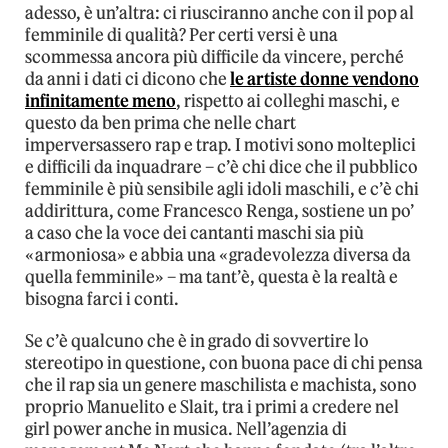
adesso, è un’altra: ci riusciranno anche con il pop al
femminile di qualità? Per certi versi è una
scommessa ancora più difficile da vincere, perché
da anni i dati ci dicono che
le artiste donne vendono
infinitamente meno
, rispetto ai colleghi maschi, e
questo da ben prima che nelle chart
imperversassero rap e trap. I motivi sono molteplici
e difficili da inquadrare – c’è chi dice che il pubblico
femminile è più sensibile agli idoli maschili, e c’è chi
addirittura, come Francesco Renga, sostiene un po’
a caso che la voce dei cantanti maschi sia più
«armoniosa» e abbia una «gradevolezza diversa da
quella femminile» – ma tant’è, questa è la realtà e
bisogna farci i conti.
Se c’è qualcuno che è in grado di sovvertire lo
stereotipo in questione, con buona pace di chi pensa
che il rap sia un genere maschilista e machista, sono
proprio Manuelito e Slait, tra i primi a credere nel
girl power anche in musica. Nell’agenzia di