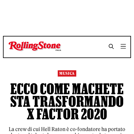
TEMPO DI LETTURA 6 MINUTI
TEMPO DI LETTURA 6 MINUTI
SHARE
SHARE
MUSICA
ECCO COME MACHETE
STA TRASFORMANDO
X FACTOR 2020
La crew di cui Hell Raton è co-fondatore ha portato