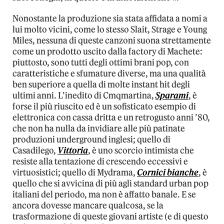
Nonostante la produzione sia stata affidata a nomi a
lui molto vicini, come lo stesso Slait, Strage e Young
Miles, nessuna di queste canzoni suona strettamente
come un prodotto uscito dalla factory di Machete:
piuttosto, sono tutti degli ottimi brani pop, con
caratteristiche e sfumature diverse, ma una qualità
ben superiore a quella di molte instant hit degli
ultimi anni. L’inedito di Cmqmartina,
Sparami
, è
forse il più riuscito ed è un sofisticato esempio di
elettronica con cassa dritta e un retrogusto anni ’80,
che non ha nulla da invidiare alle più patinate
produzioni underground inglesi; quello di
Casadilego,
Vittoria
, è uno scorcio intimista che
resiste alla tentazione di crescendo eccessivi e
virtuosistici; quello di Mydrama,
Cornici bianche
, è
quello che si avvicina di più agli standard urban pop
italiani del periodo, ma non è affatto banale. E se
ancora dovesse mancare qualcosa, se la
trasformazione di queste giovani artiste (e di questo