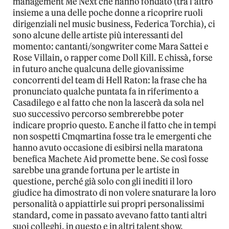
management Me Next che hanno fondato (tra l’altro
insieme a una delle poche donne a ricoprire ruoli
dirigenziali nel music business, Federica Torchia), ci
sono alcune delle artiste più interessanti del
momento: cantanti/songwriter come Mara Sattei e
Rose Villain, o rapper come Doll Kill. E chissà, forse
in futuro anche qualcuna delle giovanissime
concorrenti del team di Hell Raton: la frase che ha
pronunciato qualche puntata fa in riferimento a
Casadilego e al fatto che non la lascerà da sola nel
suo successivo percorso sembrerebbe poter
indicare proprio questo. E anche il fatto che in tempi
non sospetti Cmqmartina fosse tra le emergenti che
hanno avuto occasione di esibirsi nella maratona
benefica Machete Aid promette bene. Se così fosse
sarebbe una grande fortuna per le artiste in
questione, perché già solo con gli inediti il loro
giudice ha dimostrato di non volere snaturare la loro
personalità o appiattirle sui propri personalissimi
standard, come in passato avevano fatto tanti altri
suoi colleghi, in questo e in altri talent show.