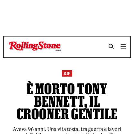
TEMPO DI LETTURA 6 MINUTI
TEMPO DI LETTURA 6 MINUTI
SHARE
SHARE
RIP
È MORTO TONY
BENNETT, IL
CROONER GENTILE
Aveva 96 anni. Una vita tosta, tra guerra e lavori