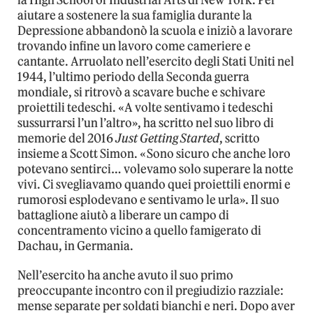
aiutare a sostenere la sua famiglia durante la
Depressione abbandonò la scuola e iniziò a lavorare
trovando infine un lavoro come cameriere e
cantante. Arruolato nell’esercito degli Stati Uniti nel
1944, l’ultimo periodo della Seconda guerra
mondiale, si ritrovò a scavare buche e schivare
proiettili tedeschi. «A volte sentivamo i tedeschi
sussurrarsi l’un l’altro», ha scritto nel suo libro di
memorie del 2016
Just Getting Started
, scritto
insieme a Scott Simon. «Sono sicuro che anche loro
potevano sentirci… volevamo solo superare la notte
vivi. Ci svegliavamo quando quei proiettili enormi e
rumorosi esplodevano e sentivamo le urla». Il suo
battaglione aiutò a liberare un campo di
concentramento vicino a quello famigerato di
Dachau, in Germania.
Nell’esercito ha anche avuto il suo primo
preoccupante incontro con il pregiudizio razziale:
mense separate per soldati bianchi e neri. Dopo aver