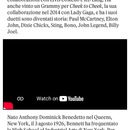
anche vinto un Grammy per
Cheek to Cheek
, la sua
collaborazione nel 2014 con Lady Gaga, e ha i suoi
duetti sono diventati storia: Paul McCartney, Elton
John, Dixie Chicks, Sting, Bono, John Legend, Billy
Joel.
Nato Anthony Dominick Benedetto nel Queens,
New York, il 3 agosto 1926, Bennett ha frequentato
la High School of Industrial Arts di New York. Per