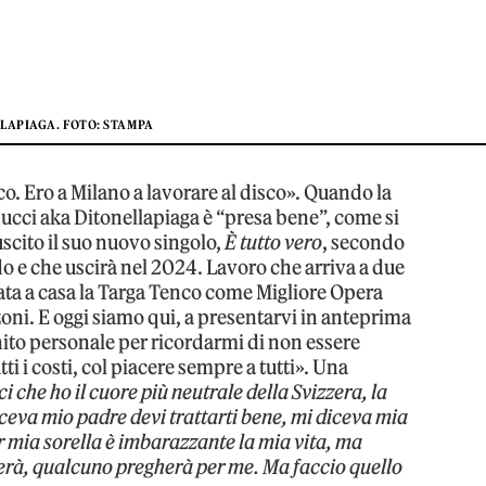
LAPIAGA. FOTO: STAMPA
. Ero a Milano a lavorare al disco». Quando la
ucci aka Ditonellapiaga è “presa bene”, come si
 uscito il suo nuovo singolo,
È tutto vero
, secondo
do e che uscirà nel 2024. Lavoro che arriva a due
rtata a casa la Targa Tenco come Migliore Opera
zoni. E oggi siamo qui, a presentarvi in anteprima
nito personale per ricordarmi di non essere
tti i costi, col piacere sempre a tutti». Una
ci che ho il cuore più neutrale della Svizzera, la
diceva mio padre devi trattarti bene, mi diceva mia
 mia sorella è imbarazzante la mia vita, ma
derà, qualcuno pregherà per me. Ma faccio quello