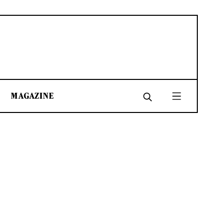
MAGAZINE
SHARE
SHARE