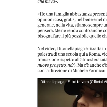
che mi va»
.
«Ho una famiglia abbastanza presente
opinioni così, gratis, nel bene e nel 
generale, nella vita, stiamo sempre un
penserà. Me ne rendo conto anche com
bisogna fare il più possibile quello ch
Nel video, Ditonellapiaga è ritratta i
palestra di una scuola qui a Roma, v
transizione rispetto all’atmosfera tutta
nuovo progetto, ndr
). Ma c’è anche c
con la direzione di Michele Formica:
Ditonellapiaga - E' tutto vero (Official V