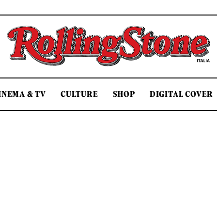
Rolling Stone Italia
INEMA & TV
CULTURE
SHOP
DIGITAL COVER