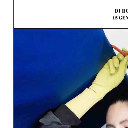
DI
RO
15 GE