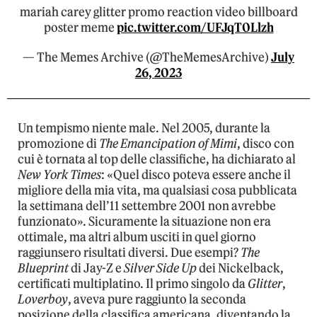
mariah carey glitter promo reaction video billboard
poster meme
pic.twitter.com/UFJqT0Llzh
— The Memes Archive (@TheMemesArchive)
July
26, 2023
Un tempismo niente male. Nel 2005, durante la
promozione di
The Emancipation of Mimi
, disco con
cui è tornata al top delle classifiche, ha dichiarato al
New York Times
: «Quel disco poteva essere anche il
migliore della mia vita, ma qualsiasi cosa pubblicata
la settimana dell’11 settembre 2001 non avrebbe
funzionato». Sicuramente la situazione non era
ottimale, ma altri album usciti in quel giorno
raggiunsero risultati diversi. Due esempi?
The
Blueprint
di Jay-Z e
Silver Side Up
dei Nickelback,
certificati multiplatino. Il primo singolo da
Glitter
,
Loverboy
, aveva pure raggiunto la seconda
posizione della classifica americana, diventando la