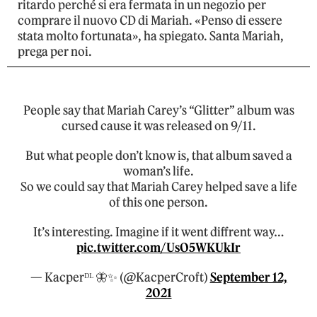
ritardo perché si era fermata in un negozio per
comprare il nuovo CD di Mariah. «Penso di essere
stata molto fortunata», ha spiegato. Santa Mariah,
prega per noi.
People say that Mariah Carey’s “Glitter” album was
cursed cause it was released on 9/11.
But what people don’t know is, that album saved a
woman’s life.
So we could say that Mariah Carey helped save a life
of this one person.
It’s interesting. Imagine if it went diffrent way…
pic.twitter.com/UsO5WKUkIr
— Kacperᴰᴸ 🦋✨️ (@KacperCroft)
September 12,
2021