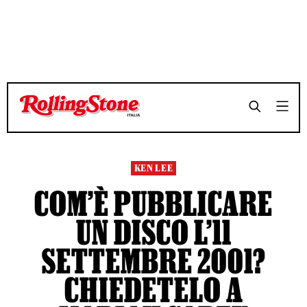
TEMPO DI LETTURA 6 MINUTI
TEMPO DI LETTURA 6 MINUTI
SHARE
SHARE
KEN LEE
COM’È PUBBLICARE
UN DISCO L’11
SETTEMBRE 2001?
CHIEDETELO A