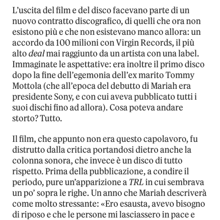
L’uscita del film e del disco facevano parte di un
nuovo contratto discografico, di quelli che ora non
esistono più e che non esistevano manco allora: un
accordo da 100 milioni con Virgin Records, il più
alto
deal
mai raggiunto da un artista con una label.
Immaginate le aspettative: era inoltre il primo disco
dopo la fine dell’egemonia dell’ex marito Tommy
Mottola (che all’epoca del debutto di Mariah era
presidente Sony, e con cui aveva pubblicato tutti i
suoi dischi fino ad allora). Cosa poteva andare
storto? Tutto.
Il film, che appunto non era questo capolavoro, fu
distrutto dalla critica portandosi dietro anche la
colonna sonora, che invece è un disco di tutto
rispetto. Prima della pubblicazione, a condire il
periodo, pure un’apparizione a
TRL
in cui sembrava
un po’ sopra le righe. Un anno che Mariah descriverà
come molto stressante: «Ero esausta, avevo bisogno
di riposo e che le persone mi lasciassero in pace e