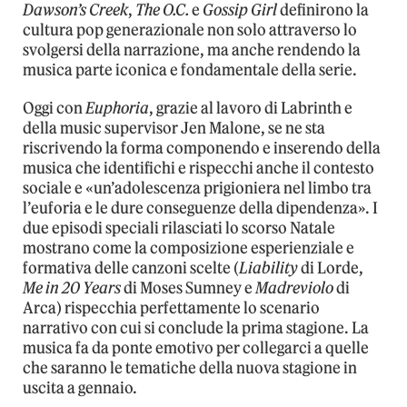
Dawson’s Creek
,
The O.C.
e
Gossip Girl
definirono la
cultura pop generazionale non solo attraverso lo
svolgersi della narrazione, ma anche rendendo la
musica parte iconica e fondamentale della serie.
Oggi con
Euphoria
, grazie al lavoro di Labrinth e
della music supervisor Jen Malone, se ne sta
riscrivendo la forma componendo e inserendo della
musica che identifichi e rispecchi anche il contesto
sociale e «un’adolescenza prigioniera nel limbo tra
l’euforia e le dure conseguenze della dipendenza». I
due episodi speciali rilasciati lo scorso Natale
mostrano come la composizione esperienziale e
formativa delle canzoni scelte (
Liability
di Lorde,
Me in 20 Years
di Moses Sumney e
Madreviolo
di
Arca) rispecchia perfettamente lo scenario
narrativo con cui si conclude la prima stagione. La
musica fa da ponte emotivo per collegarci a quelle
che saranno le tematiche della nuova stagione in
uscita a gennaio.