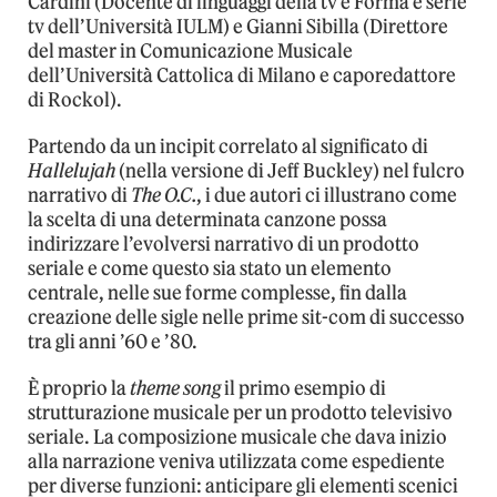
Cardini (Docente di linguaggi della tv e Forma e serie
tv dell’Università IULM) e Gianni Sibilla (Direttore
del master in Comunicazione Musicale
dell’Università Cattolica di Milano e caporedattore
di Rockol).
Partendo da un incipit correlato al significato di
Hallelujah
(nella versione di Jeff Buckley) nel fulcro
narrativo di
The O.C.
, i due autori ci illustrano come
la scelta di una determinata canzone possa
indirizzare l’evolversi narrativo di un prodotto
seriale e come questo sia stato un elemento
centrale, nelle sue forme complesse, fin dalla
creazione delle sigle nelle prime sit-com di successo
tra gli anni ’60 e ’80.
È proprio la
theme song
il primo esempio di
strutturazione musicale per un prodotto televisivo
seriale. La composizione musicale che dava inizio
alla narrazione veniva utilizzata come espediente
per diverse funzioni: anticipare gli elementi scenici