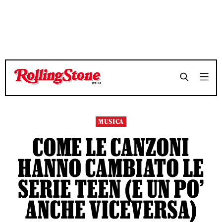
TEMPO DI LETTURA 8 MINUTI
TEMPO DI LETTURA 8 MINUTI
SHARE
SHARE
MUSICA
COME LE CANZONI
HANNO CAMBIATO LE
SERIE TEEN (E UN PO’
ANCHE VICEVERSA)