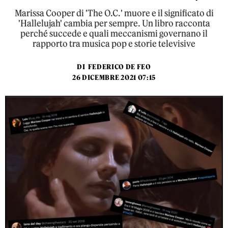
Marissa Cooper di 'The O.C.' muore e il significato di
'Hallelujah' cambia per sempre. Un libro racconta
perché succede e quali meccanismi governano il
rapporto tra musica pop e storie televisive
DI
FEDERICO DE FEO
26 DICEMBRE 2021 07:15