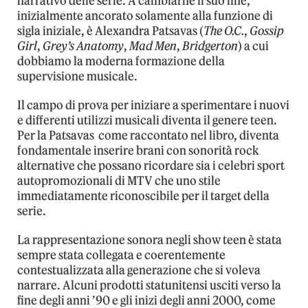
narrativo delle serie. A cambiarne il suo fine,
inizialmente ancorato solamente alla funzione di
sigla iniziale, è Alexandra Patsavas (
The O.C.
,
Gossip
Girl
,
Grey’s Anatomy
,
Mad Men
,
Bridgerton
) a cui
dobbiamo la moderna formazione della
supervisione musicale.
Il campo di prova per iniziare a sperimentare i nuovi
e differenti utilizzi musicali diventa il genere teen.
Per la Patsavas come raccontato nel libro, diventa
fondamentale inserire brani con sonorità rock
alternative che possano ricordare sia i celebri sport
autopromozionali di MTV che uno stile
immediatamente riconoscibile per il target della
serie.
La rappresentazione sonora negli show teen è stata
sempre stata collegata e coerentemente
contestualizzata alla generazione che si voleva
narrare. Alcuni prodotti statunitensi usciti verso la
fine degli anni ’90 e gli inizi degli anni 2000, come