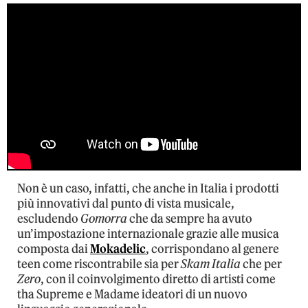
Non è un caso, infatti, che anche in Italia i prodotti
più innovativi dal punto di vista musicale,
escludendo
Gomorra
che da sempre ha avuto
un’impostazione internazionale grazie alle musica
composta dai
Mokadelic
, corrispondano al genere
teen come riscontrabile sia per
Skam Italia
che per
Zero
, con il coinvolgimento diretto di artisti come
tha Supreme e Madame ideatori di un nuovo