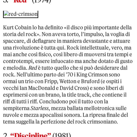
Kurt Cobain lo ha definito «il disco più importante della
storia del rock». Non aveva torto, l’impulso, la voglia di
spaccare, di deflagrare in maniera devastante e attuare
una rivoluzione è tutta qui. Rock intellettuale, vero, ma
mai anche così fisico, così libero di muoversi tra tempi e
controtempi, essere infuocato ma anche dotato di gusto
e melodia.
Red
è tutto quello che si può desiderare dal
rock. Nell’ultimo parto dei ’70 i King Crimson sono
ormai un trio con Fripp, Wetton e Bruford (e ospiti i
vecchi Ian MacDonald e David Cross) e sono liberi di
esprimersi con un brano, la title track, che contiene il
riff di tutti i riff. Concludono poi il tutto con la
sempiterna
Starless
, mezza ballata mellotronica sulle
nuvole e mezza apocalissi sonora. La ripresa finale del
tema suggella la perfezione del rock crimsoniano.
2.
“Discipline”
(1981)