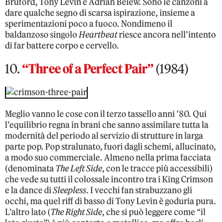
Bruford, Tony Levin e Adrian Belew. Sono le canzoni a
dare qualche segno di scarsa ispirazione, insieme a
sperimentazioni poco a fuoco. Nondimeno il
baldanzoso singolo
Heartbeat
riesce ancora nell’intento
di far battere corpo e cervello.
10.
“Three of a Perfect Pair”
(1984)
Meglio vanno le cose con il terzo tassello anni ’80. Qui
l’equilibrio regna in brani che sanno assimilare tutta la
modernità del periodo al servizio di strutture in larga
parte pop. Pop stralunato, fuori dagli schemi, allucinato,
a modo suo commerciale. Almeno nella prima facciata
(denominata
The Left Side
, con le tracce più accessibili)
che vede su tutti il colossale incontro tra i King Crimson
e la dance di
Sleepless
. I vecchi fan strabuzzano gli
occhi, ma quel riff di basso di Tony Levin è goduria pura.
L’altro lato (
The Right Side
, che si può leggere come “il