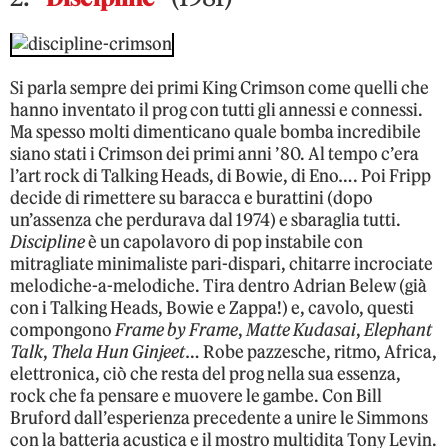
Si parla sempre dei primi King Crimson come quelli che
hanno inventato il prog con tutti gli annessi e connessi.
Ma spesso molti dimenticano quale bomba incredibile
siano stati i Crimson dei primi anni ’80. Al tempo c’era
l’art rock di Talking Heads, di Bowie, di Eno…. Poi Fripp
decide di rimettere su baracca e burattini (dopo
un’assenza che perdurava dal 1974) e sbaraglia tutti.
Discipline
è un capolavoro di pop instabile con
mitragliate minimaliste pari-dispari, chitarre incrociate
melodiche-a-melodiche. Tira dentro Adrian Belew (già
con i Talking Heads, Bowie e Zappa!) e, cavolo, questi
compongono
Frame by Frame
,
Matte Kudasai
,
Elephant
Talk
,
Thela Hun Ginjeet
… Robe pazzesche, ritmo, Africa,
elettronica, ciò che resta del prog nella sua essenza,
rock che fa pensare e muovere le gambe. Con Bill
Bruford dall’esperienza precedente a unire le Simmons
con la batteria acustica e il mostro multidita Tony Levin.