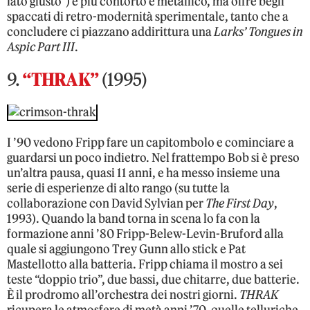
lato giusto”) è più contorto e metallico, ma offre begli
spaccati di retro-modernità sperimentale, tanto che a
concludere ci piazzano addirittura una
Larks’ Tongues in
Aspic Part III
.
9.
“THRAK”
(1995)
I ’90 vedono Fripp fare un capitombolo e cominciare a
guardarsi un poco indietro. Nel frattempo Bob si è preso
un’altra pausa, quasi 11 anni, e ha messo insieme una
serie di esperienze di alto rango (su tutte la
collaborazione con David Sylvian per
The First Day
,
1993). Quando la band torna in scena lo fa con la
formazione anni ’80 Fripp-Belew-Levin-Bruford alla
quale si aggiungono Trey Gunn allo stick e Pat
Mastellotto alla batteria. Fripp chiama il mostro a sei
teste “doppio trio”, due bassi, due chitarre, due batterie.
È il prodromo all’orchestra dei nostri giorni.
THRAK