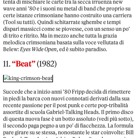
tenta di mischiare le carte tra la secca irruenza new
wave anni ’80 e i suoni nu metal di band che proprio su
certe istanze crimsoniane hanno costruito una carriera
(Tool su tutti). Quindi schitarrate sghembe e tempi
dispari massicci come se piovesse, con un senso un po’
di trito e ritrito. Ma in mezzo anche tutta la grazia
melodica crimsoniana basata sulla voce vellutata di
Belew:
Eyes Wide Open
, ed è subito paradiso.
11.
“Beat”
(1982)
Succede che a inizio anni ’80 Fripp decida di rimettere
in piedi la barca con nuovi connotati derivati dalla sua
recente passione per il post punk e certe pop-tribalità
assortite di scuola Gabriel-Talking Heads. Il primo disco
di questa nuova fase è un botto assoluto (vedi più sotto),
il secondo paga pegno a un po’ di fiacchezza. La formula
pare girare su se stessa, nonostante le star coinvolte: Bill