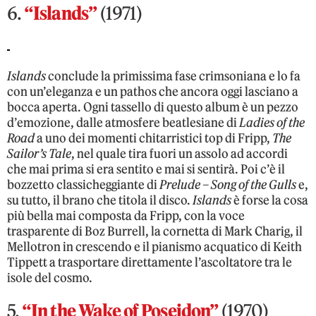
6.
“Islands”
(1971)
Islands
conclude la primissima fase crimsoniana e lo fa
con un’eleganza e un pathos che ancora oggi lasciano a
bocca aperta. Ogni tassello di questo album è un pezzo
d’emozione, dalle atmosfere beatlesiane di
Ladies of the
Road
a uno dei momenti chitarristici top di Fripp,
The
Sailor’s Tale
, nel quale tira fuori un assolo ad accordi
che mai prima si era sentito e mai si sentirà. Poi c’è il
bozzetto classicheggiante di
Prelude – Song of the Gulls
e,
su tutto, il brano che titola il disco.
Islands
è forse la cosa
più bella mai composta da Fripp, con la voce
trasparente di Boz Burrell, la cornetta di Mark Charig, il
Mellotron in crescendo e il pianismo acquatico di Keith
Tippett a trasportare direttamente l’ascoltatore tra le
isole del cosmo.
5.
“In the Wake of Poseidon”
(1970)