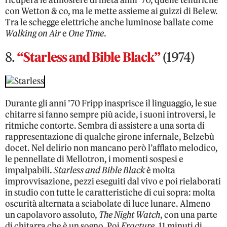
ricupera le atmosfere di metà anni ’70, quelle telluriche
con Wetton & co, ma le mette assieme ai guizzi di Belew.
Tra le schegge elettriche anche luminose ballate come
Walking on Air
e
One Time
.
8.
“Starless and Bible Black”
(1974)
Durante gli anni ’70 Fripp inasprisce il linguaggio, le sue
chitarre si fanno sempre più acide, i suoni introversi, le
ritmiche contorte. Sembra di assistere a una sorta di
rappresentazione di qualche girone infernale, Belzebù
docet. Nel delirio non mancano però l’afflato melodico,
le pennellate di Mellotron, i momenti sospesi e
impalpabili.
Starless and Bible Black
è molta
improvvisazione, pezzi eseguiti dal vivo e poi rielaborati
in studio con tutte le caratteristiche di cui sopra: molta
oscurità alternata a sciabolate di luce lunare. Almeno
un capolavoro assoluto,
The Night Watch
, con una parte
di chitarra che è un sogno. Poi
Fracture
, 11 minuti di