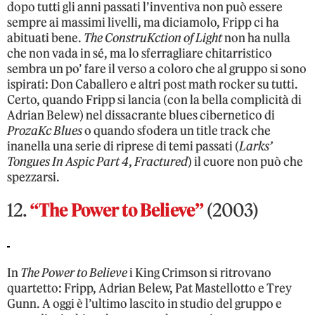
dopo tutti gli anni passati l’inventiva non può essere
sempre ai massimi livelli, ma diciamolo, Fripp ci ha
abituati bene.
The ConstruKction of Light
non ha nulla
che non vada in sé, ma lo sferragliare chitarristico
sembra un po’ fare il verso a coloro che al gruppo si sono
ispirati: Don Caballero e altri post math rocker su tutti.
Certo, quando Fripp si lancia (con la bella complicità di
Adrian Belew) nel dissacrante blues cibernetico di
ProzaKc Blues
o quando sfodera un title track che
inanella una serie di riprese di temi passati (
Larks’
Tongues In Aspic Part 4
,
Fractured
) il cuore non può che
spezzarsi.
12.
“The Power to Believe”
(2003)
In
The Power to Believe
i King Crimson si ritrovano
quartetto: Fripp, Adrian Belew, Pat Mastellotto e Trey
Gunn. A oggi è l’ultimo lascito in studio del gruppo e