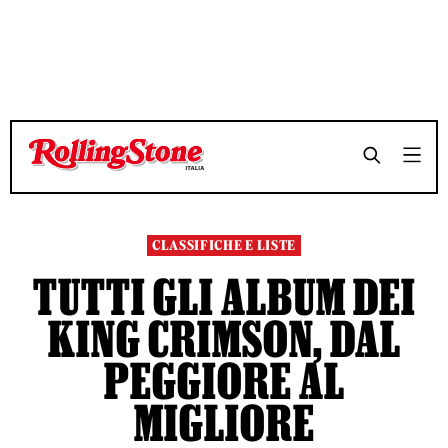
TEMPO DI LETTURA 14 MINUTI
TEMPO DI LETTURA 14 MINUTI
SHARE
SHARE
CLASSIFICHE E LISTE
TUTTI GLI ALBUM DEI
KING CRIMSON, DAL
PEGGIORE AL
MIGLIORE