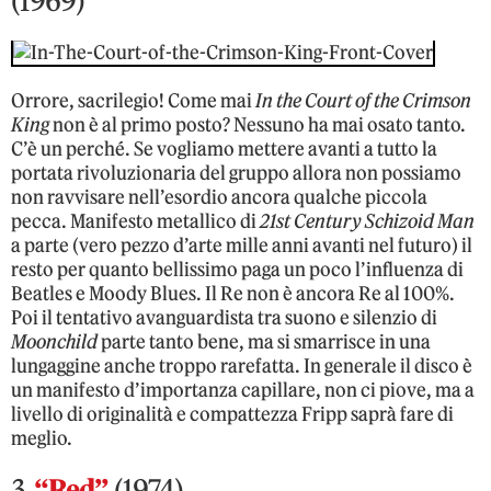
(1969)
Orrore, sacrilegio! Come mai
In the Court of the Crimson
King
non è al primo posto? Nessuno ha mai osato tanto.
C’è un perché. Se vogliamo mettere avanti a tutto la
portata rivoluzionaria del gruppo allora non possiamo
non ravvisare nell’esordio ancora qualche piccola
pecca. Manifesto metallico di
21st Century Schizoid Man
a parte (vero pezzo d’arte mille anni avanti nel futuro) il
resto per quanto bellissimo paga un poco l’influenza di
Beatles e Moody Blues. Il Re non è ancora Re al 100%.
Poi il tentativo avanguardista tra suono e silenzio di
Moonchild
parte tanto bene, ma si smarrisce in una
lungaggine anche troppo rarefatta. In generale il disco è
un manifesto d’importanza capillare, non ci piove, ma a
livello di originalità e compattezza Fripp saprà fare di
meglio.
3.
“Red”
(1974)