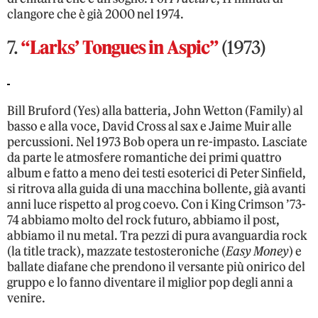
clangore che è già 2000 nel 1974.
7.
“Larks’ Tongues in Aspic”
(1973)
Bill Bruford (Yes) alla batteria, John Wetton (Family) al
basso e alla voce, David Cross al sax e Jaime Muir alle
percussioni. Nel 1973 Bob opera un re-impasto. Lasciate
da parte le atmosfere romantiche dei primi quattro
album e fatto a meno dei testi esoterici di Peter Sinfield,
si ritrova alla guida di una macchina bollente, già avanti
anni luce rispetto al prog coevo. Con i King Crimson ’73-
74 abbiamo molto del rock futuro, abbiamo il post,
abbiamo il nu metal. Tra pezzi di pura avanguardia rock
(la title track), mazzate testosteroniche (
Easy Money
) e
ballate diafane che prendono il versante più onirico del
gruppo e lo fanno diventare il miglior pop degli anni a
venire.