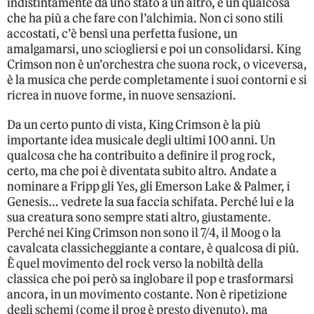
indistintamente da uno stato a un altro, è un qualcosa
che ha più a che fare con l’alchimia. Non ci sono stili
accostati, c’è bensì una perfetta fusione, un
amalgamarsi, uno sciogliersi e poi un consolidarsi. King
Crimson non è un’orchestra che suona rock, o viceversa,
è la musica che perde completamente i suoi contorni e si
ricrea in nuove forme, in nuove sensazioni.
Da un certo punto di vista, King Crimson è la più
importante idea musicale degli ultimi 100 anni. Un
qualcosa che ha contribuito a definire il prog rock,
certo, ma che poi è diventata subito altro. Andate a
nominare a Fripp gli Yes, gli Emerson Lake & Palmer, i
Genesis… vedrete la sua faccia schifata. Perché lui e la
sua creatura sono sempre stati altro, giustamente.
Perché nei King Crimson non sono il 7/4, il Moog o la
cavalcata classicheggiante a contare, è qualcosa di più.
È quel movimento del rock verso la nobiltà della
classica che poi però sa inglobare il pop e trasformarsi
ancora, in un movimento costante. Non è ripetizione
degli schemi (come il prog è presto divenuto), ma