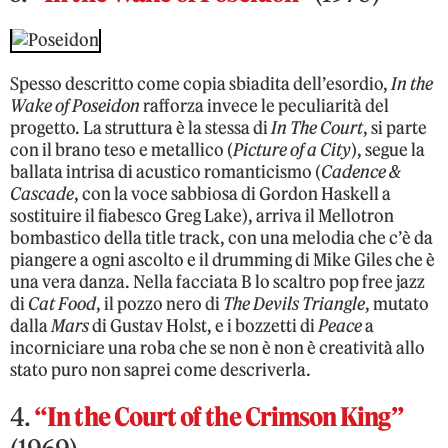
Spesso descritto come copia sbiadita dell’esordio,
In the
Wake of Poseidon
rafforza invece le peculiarità del
progetto. La struttura è la stessa di
In The Court
, si parte
con il brano teso e metallico (
Picture of a City
), segue la
ballata intrisa di acustico romanticismo (
Cadence &
Cascade
, con la voce sabbiosa di Gordon Haskell a
sostituire il fiabesco Greg Lake), arriva il Mellotron
bombastico della title track, con una melodia che c’è da
piangere a ogni ascolto e il drumming di Mike Giles che è
una vera danza. Nella facciata B lo scaltro pop free jazz
di
Cat Food
, il pozzo nero di
The Devils Triangle
, mutato
dalla
Mars
di Gustav Holst, e i bozzetti di
Peace
a
incorniciare una roba che se non è non è creatività allo
stato puro non saprei come descriverla.
4.
“In the Court of the Crimson King”