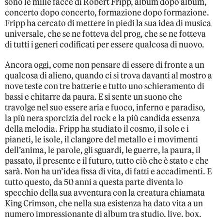
sono le mille facce di Robert Fripp, album dopo album,
concerto dopo concerto, formazione dopo formazione.
Fripp ha cercato di mettere in piedi la sua idea di musica
universale, che se ne fotteva del prog, che se ne fotteva
di tutti i generi codificati per essere qualcosa di nuovo.
Ancora oggi, come non pensare di essere di fronte a un
qualcosa di alieno, quando ci si trova davanti al mostro a
nove teste con tre batterie e tutto uno schieramento di
bassi e chitarre da paura. E si sente un suono che
travolge nel suo essere aria e fuoco, inferno e paradiso,
la più nera sporcizia del rock e la più candida essenza
della melodia. Fripp ha studiato il cosmo, il sole e i
pianeti, le isole, il clangore del metallo e i movimenti
dell’anima, le parole, gli sguardi, le guerre, la paura, il
passato, il presente e il futuro, tutto ciò che è stato e che
sarà. Non ha un’idea fissa di vita, di fatti e accadimenti. E
tutto questo, da 50 anni a questa parte diventa lo
specchio della sua avventura con la creatura chiamata
King Crimson, che nella sua esistenza ha dato vita a un
numero impressionante di album tra studio, live, box,