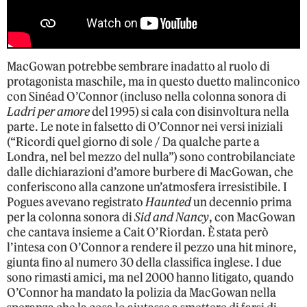
MacGowan potrebbe sembrare inadatto al ruolo di
protagonista maschile, ma in questo duetto malinconico
con Sinéad O’Connor (incluso nella colonna sonora di
Ladri per amore
del 1995) si cala con disinvoltura nella
parte. Le note in falsetto di O’Connor nei versi iniziali
(“Ricordi quel giorno di sole / Da qualche parte a
Londra, nel bel mezzo del nulla”) sono controbilanciate
dalle dichiarazioni d’amore burbere di MacGowan, che
conferiscono alla canzone un’atmosfera irresistibile. I
Pogues avevano registrato
Haunted
un decennio prima
per la colonna sonora di
Sid and Nancy
, con MacGowan
che cantava insieme a Cait O’Riordan. È stata però
l’intesa con O’Connor a rendere il pezzo una hit minore,
giunta fino al numero 30 della classifica inglese. I due
sono rimasti amici, ma nel 2000 hanno litigato, quando
O’Connor ha mandato la polizia da MacGowan nella