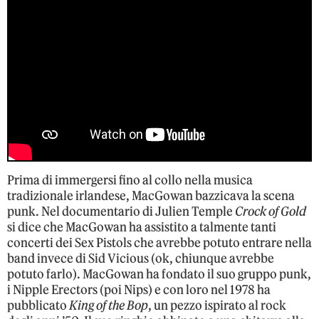
Prima di immergersi fino al collo nella musica
tradizionale irlandese, MacGowan bazzicava la scena
punk. Nel documentario di Julien Temple
Crock of Gold
si dice che MacGowan ha assistito a talmente tanti
concerti dei Sex Pistols che avrebbe potuto entrare nella
band invece di Sid Vicious (ok, chiunque avrebbe
potuto farlo). MacGowan ha fondato il suo gruppo punk,
i Nipple Erectors (poi Nips) e con loro nel 1978 ha
pubblicato
King of the Bop
, un pezzo ispirato al rock