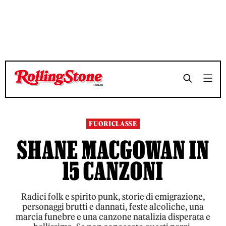
TEMPO DI LETTURA 14 MINUTI
TEMPO DI LETTURA 14 MINUTI
SHARE
SHARE
FUORICLASSE
SHANE MACGOWAN IN
15 CANZONI
Radici folk e spirito punk, storie di emigrazione,
personaggi brutti e dannati, feste alcoliche, una
marcia funebre e una canzone natalizia disperata e