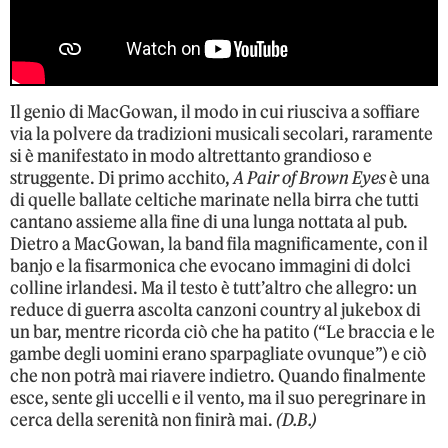
Il genio di MacGowan, il modo in cui riusciva a soffiare
via la polvere da tradizioni musicali secolari, raramente
si è manifestato in modo altrettanto grandioso e
struggente. Di primo acchito,
A Pair of Brown Eyes
è una
di quelle ballate celtiche marinate nella birra che tutti
cantano assieme alla fine di una lunga nottata al pub.
Dietro a MacGowan, la band fila magnificamente, con il
banjo e la fisarmonica che evocano immagini di dolci
colline irlandesi. Ma il testo è tutt’altro che allegro: un
reduce di guerra ascolta canzoni country al jukebox di
un bar, mentre ricorda ciò che ha patito (“Le braccia e le
gambe degli uomini erano sparpagliate ovunque”) e ciò
che non potrà mai riavere indietro. Quando finalmente
esce, sente gli uccelli e il vento, ma il suo peregrinare in
cerca della serenità non finirà mai.
(D.B.)