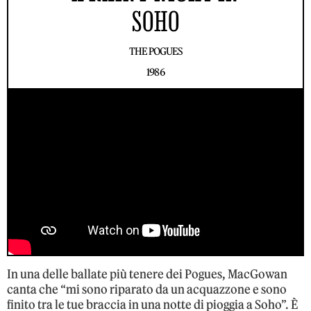
SOHO
THE POGUES
1986
In una delle ballate più tenere dei Pogues, MacGowan
canta che “mi sono riparato da un acquazzone e sono
finito tra le tue braccia in una notte di pioggia a Soho”. È