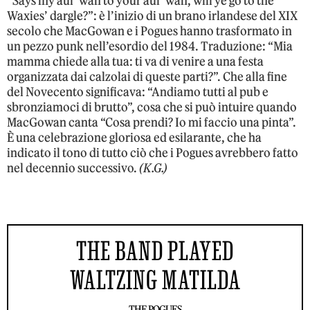
“Says my aul’ wan to your aul’ wan, will ye go to the
Waxies’ dargle?”: è l’inizio di un brano irlandese del XIX
secolo che MacGowan e i Pogues hanno trasformato in
un pezzo punk nell’esordio del 1984. Traduzione: “Mia
mamma chiede alla tua: ti va di venire a una festa
organizzata dai calzolai di queste parti?”. Che alla fine
del Novecento significava: “Andiamo tutti al pub e
sbronziamoci di brutto”, cosa che si può intuire quando
MacGowan canta “Cosa prendi? Io mi faccio una pinta”.
È una celebrazione gloriosa ed esilarante, che ha
indicato il tono di tutto ciò che i Pogues avrebbero fatto
nel decennio successivo.
(K.G.)
THE BAND PLAYED
WALTZING MATILDA
THE POGUES