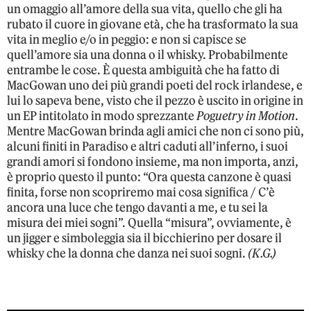
un omaggio all’amore della sua vita, quello che gli ha
rubato il cuore in giovane età, che ha trasformato la sua
vita in meglio e/o in peggio: e non si capisce se
quell’amore sia una donna o il whisky. Probabilmente
entrambe le cose. È questa ambiguità che ha fatto di
MacGowan uno dei più grandi poeti del rock irlandese, e
lui lo sapeva bene, visto che il pezzo è uscito in origine in
un EP intitolato in modo sprezzante
Poguetry in Motion
.
Mentre MacGowan brinda agli amici che non ci sono più,
alcuni finiti in Paradiso e altri caduti all’inferno, i suoi
grandi amori si fondono insieme, ma non importa, anzi,
è proprio questo il punto: “Ora questa canzone è quasi
finita, forse non scopriremo mai cosa significa / C’è
ancora una luce che tengo davanti a me, e tu sei la
misura dei miei sogni”. Quella “misura”, ovviamente, è
un jigger e simboleggia sia il bicchierino per dosare il
whisky che la donna che danza nei suoi sogni.
(K.G.)