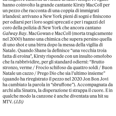
hanno coinvolto la grande cantante Kirsty MacColl per
un pezzo che racconta di una coppia di immigrati
irlandesi: arrivano a New York pieni di sogni e finiscono
per odiarsi per i loro sogni sprecati e per i ragazzi del
coro della polizia di New York che ancora cantano
Galway Bay
. MacGowan e MacColl (morta tragicamente
nel 2000) hanno una chimica che supera persino quella
di uno shot e una birra dopo la messa della vigilia di
Natale. Quando Shane la definisce “una vecchia troia
fatta di eroina”, Kirsty risponde con un insulto omofobo
che fa rabbrividire, per gli standard odierni: “Brutto
stronzo, verme / Frocio schifoso da quattro soldi / Buon
Natale un cazzo / Prego Dio che sia l’ultimo insieme”
(quando ha riregistrato il pezzo nel 2020 Jon Bon Jovi
ha cambiato la parola in “sbruffone”). Accompagnata da
archi alla Sinatra, la disperazione ti strappa il cuore. E in
qualche modo la canzone è anche diventata una hit su
MTV.
(J.D.)