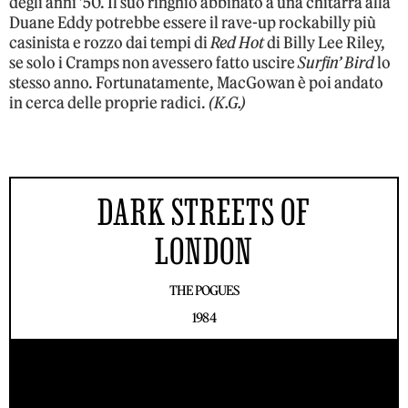
degli anni ’50. Il suo ringhio abbinato a una chitarra alla
Duane Eddy potrebbe essere il rave-up rockabilly più
casinista e rozzo dai tempi di
Red Hot
di Billy Lee Riley,
se solo i Cramps non avessero fatto uscire
Surfin’ Bird
lo
stesso anno. Fortunatamente, MacGowan è poi andato
in cerca delle proprie radici.
(K.G.)
DARK STREETS OF
LONDON
THE POGUES
1984