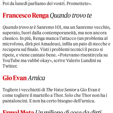
Poi da lunedì parliamo dei vostri. Promettete».
Francesco Renga
Quando trovo te
Quando trovo te
è Sanremo 101, ma un Sanremo vecchio,
superato, fuori dalla contemporaneità, ma non ancora
classico. In più, Renga manca l’attacco (un problema al
microfono, dirà poi Amadeus), infila un paio di stecche e
recupera sul finale. Visti i problemi tecnici il pezzo si
ripete, e viene cantato bene. «Potevamo risentircela su
YouTube ma vabbè okay», scrive Valerio Lundini su
Twitter.
Gio Evan
Arnica
Togliere i vecchietti di
The Voice Senior
a Gio Evan è
come togliere il martello a Thor. Solo che Thor non ha i
pantaloncini. E non ha certo bisogno dell’arnica.
Ermal Meta
Un milione di cose da dirti