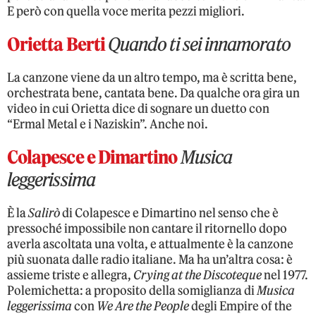
E però con quella voce merita pezzi migliori.
Orietta Berti
Quando ti sei innamorato
La canzone viene da un altro tempo, ma è scritta bene,
orchestrata bene, cantata bene. Da qualche ora gira un
video in cui Orietta dice di sognare un duetto con
“Ermal Metal e i Naziskin”. Anche noi.
Colapesce e Dimartino
Musica
leggerissima
È la
Salirò
di Colapesce e Dimartino nel senso che è
pressoché impossibile non cantare il ritornello dopo
averla ascoltata una volta, e attualmente è la canzone
più suonata dalle radio italiane. Ma ha un’altra cosa: è
assieme triste e allegra,
Crying at the Discoteque
nel 1977.
Polemichetta: a proposito della somiglianza di
Musica
leggerissima
con
We Are the People
degli Empire of the