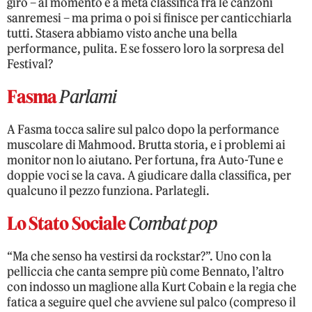
giro – al momento è a metà classifica fra le canzoni
sanremesi – ma prima o poi si finisce per canticchiarla
tutti. Stasera abbiamo visto anche una bella
performance, pulita. E se fossero loro la sorpresa del
Festival?
Fasma
Parlami
A Fasma tocca salire sul palco dopo la performance
muscolare di Mahmood. Brutta storia, e i problemi ai
monitor non lo aiutano. Per fortuna, fra Auto-Tune e
doppie voci se la cava. A giudicare dalla classifica, per
qualcuno il pezzo funziona. Parlategli.
Lo Stato Sociale
Combat pop
“Ma che senso ha vestirsi da rockstar?”. Uno con la
pelliccia che canta sempre più come Bennato, l’altro
con indosso un maglione alla Kurt Cobain e la regia che
fatica a seguire quel che avviene sul palco (compreso il