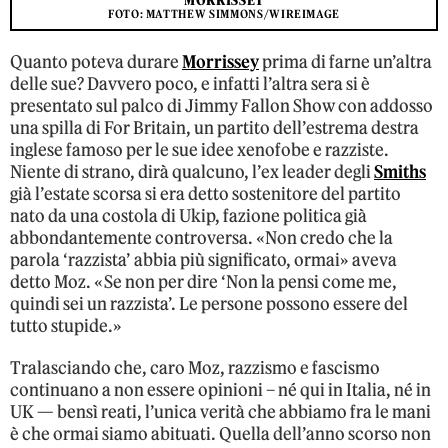
MORRISSEY
FOTO: MATTHEW SIMMONS/WIREIMAGE
Quanto poteva durare
Morrissey
prima di farne un’altra
delle sue? Davvero poco, e infatti l’altra sera si è
presentato sul palco di Jimmy Fallon Show con addosso
una spilla di For Britain, un partito dell’estrema destra
inglese famoso per le sue idee xenofobe e razziste.
Niente di strano, dirà qualcuno, l’ex leader degli
Smiths
già l’estate scorsa si era detto sostenitore del partito
nato da una costola di Ukip, fazione politica già
abbondantemente controversa. «Non credo che la
parola ‘razzista’ abbia più significato, ormai» aveva
detto Moz. «Se non per dire ‘Non la pensi come me,
quindi sei un razzista’. Le persone possono essere del
tutto stupide.»
Tralasciando che, caro Moz, razzismo e fascismo
continuano a non essere opinioni – né qui in Italia, né in
UK — bensì reati, l’unica verità che abbiamo fra le mani
è che ormai siamo abituati. Quella dell’anno scorso non