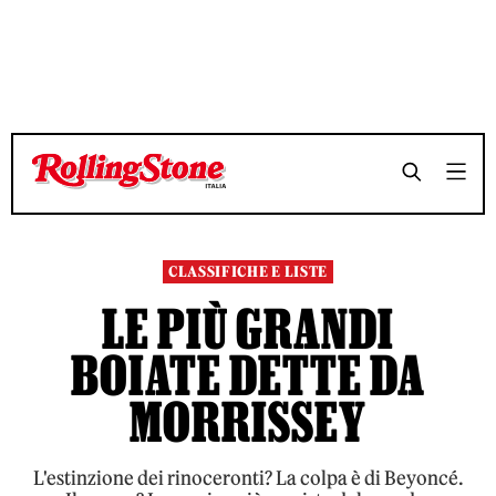
TEMPO DI LETTURA 6 MINUTI
TEMPO DI LETTURA 6 MINUTI
SHARE
SHARE
CLASSIFICHE E LISTE
LE PIÙ GRANDI
BOIATE DETTE DA
MORRISSEY
L'estinzione dei rinoceronti? La colpa è di Beyoncé.