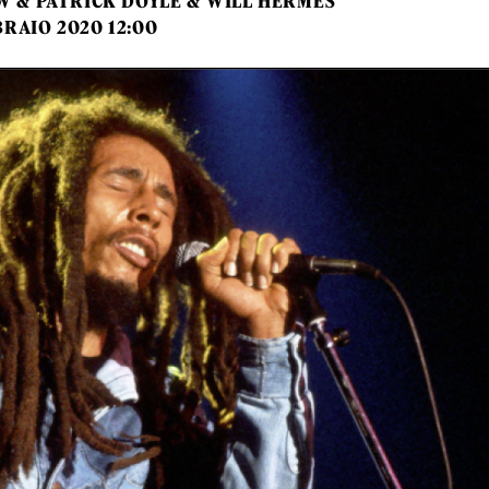
W
&
PATRICK DOYLE
&
WILL HERMES
BRAIO 2020 12:00