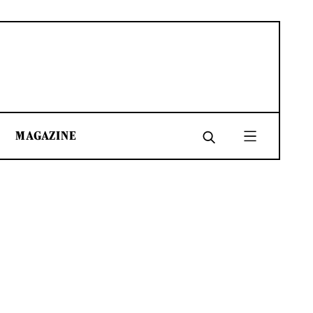
MAGAZINE
SHARE
SHARE