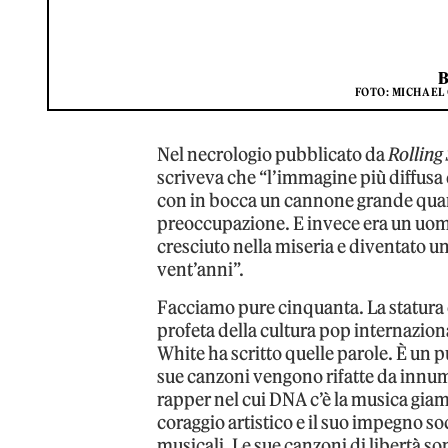
FOTO: MICHAEL
Nel necrologio pubblicato da
Rolling
scriveva che “l’immagine più diffusa
con in bocca un cannone grande quant
preoccupazione. E invece era un uomo 
cresciuto nella miseria e diventato una
vent’anni”.
Facciamo pure cinquanta. La statura 
profeta della cultura pop internazio
White ha scritto quelle parole. È un 
sue canzoni vengono rifatte da innume
rapper nel cui DNA c’è la musica giam
coraggio artistico e il suo impegno so
musicali. Le sue canzoni di libertà so