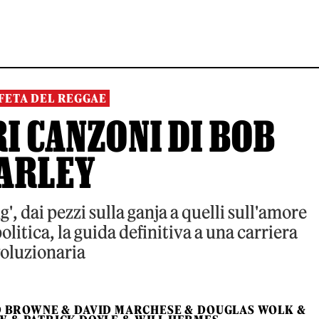
OFETA DEL REGGAE
RI CANZONI DI BOB
ARLEY
, dai pezzi sulla ganja a quelli sull'amore
politica, la guida definitiva a una carriera
voluzionaria
D BROWNE
&
DAVID MARCHESE
&
DOUGLAS WOLK
&