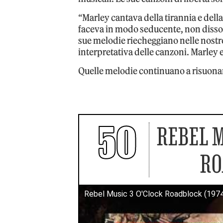
“Marley cantava della tirannia e della 
faceva in modo seducente, non disso
sue melodie riecheggiano nelle nostre
interpretativa delle canzoni. Marley e
Quelle melodie continuano a risuonare
50
REBEL M
RO
Rebel Music 3 O'Clock Roadblock (1974