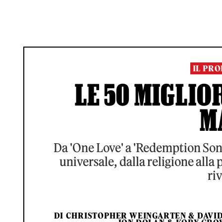
IL PR
LE 50 MIGLIO
M
Da 'One Love' a 'Redemption Song'
universale, dalla religione alla 
ri
DI
CHRISTOPHER WEINGARTEN
&
DAVI