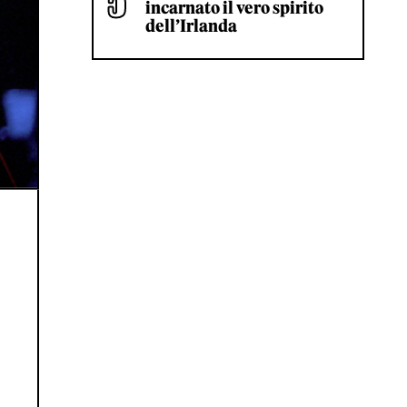
incarnato il vero spirito
dell’Irlanda