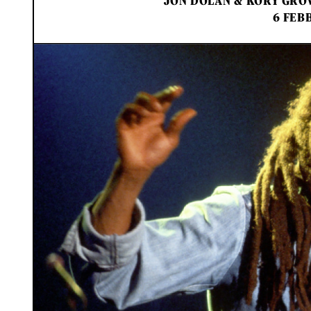
JON DOLAN
&
KORY GRO
6 FEB