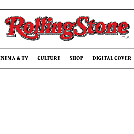
Rolling Stone Italia
INEMA & TV
CULTURE
SHOP
DIGITAL COVER