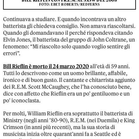
BILL RIEFLIN CON I R.E.M. AL SXSW DEL 2008
FOTO: EBET ROBERTS/REDFERNS
Continuava a studiare. E quando incontrava un altro
batterista gli chiedeva consiglio. Non amava riascoltarsi.
Quando gli domandavano il perché rispondeva citando
Elvin Jones, il batterista del gruppo di John Coltrane, un
fenomeno: “Mi riascolto solo quando voglio sentire gli
errori”.
Bill Rieflin è morto il 24 marzo 2020
all’età di 59 anni.
Tutti lo descrivono come un uomo brillante, affabile,
ironico e di buon gusto. Il cantante e chitarrista aggiunto
dei R.E.M. Scott McCaughey, che l’ha conosciuto bene,
dice con affetto che Rieflin era un po’ gentiluomo e un
po’ iconoclasta.
Per molti, William Rieflin era soprattutto il batterista di
Ministry (negli anni ’80-90), R.E.M. (nei Duemila) e King
Crimson (in anni più recenti), ma la sua storia di
musicista inizia oltre quarant’anni fa a Seattle ed è