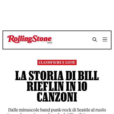
TEMPO DI LETTURA 8 MINUTI
TEMPO DI LETTURA 8 MINUTI
SHARE
SHARE
CLASSIFICHE E LISTE
LA STORIA DI BILL
RIEFLIN IN 10
CANZONI
Dalle minuscole band punk-rock di Seattle al ruolo