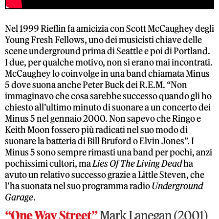
Nel 1999 Rieflin fa amicizia con Scott McCaughey degli
Young Fresh Fellows, uno dei musicisti chiave delle
scene underground prima di Seattle e poi di Portland.
I due, per qualche motivo, non si erano mai incontrati.
McCaughey lo coinvolge in una band chiamata Minus
5 dove suona anche Peter Buck dei R.E.M. “Non
immaginavo che cosa sarebbe successo quando gli ho
chiesto all’ultimo minuto di suonare a un concerto dei
Minus 5 nel gennaio 2000. Non sapevo che Ringo e
Keith Moon fossero più radicati nel suo modo di
suonare la batteria di Bill Bruford o Elvin Jones”. I
Minus 5 sono sempre rimasti una band per pochi, anzi
pochissimi cultori, ma
Lies Of The Living Dead
ha
avuto un relativo successo grazie a Little Steven, che
l’ha suonata nel suo programma radio
Underground
Garage
.
“One Way Street”
Mark Lanegan (2001)