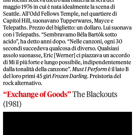
maggio 1976 in cui è nata idealmente la scena di
Seattle. All’Odd Fellows Temple, nel quartiere di
Capitol Hill, suonavano Tupperwares, Mayce e
Telepaths. Prezzo del biglietto: un dollaro. Lui suonava
con i Telepaths. “Sembravamo Béla Bartók sotto
acido”, ha detto anni dopo. “Nelle canzoni, ogni 30
secondi succedeva qualcosa di diverso. Qualsiasi
assolo suonasse, Eric [Werner] ci piazzava un accordo
di Mi il più forte e lungo possibile, indipendentemente
dalla tonalità della canzone”.
Must I Perform
è il lato B
del loro primi 45 giri
Frozen Darling
. Preistoria del
rock alternativo.
“Exchange of Goods”
The Blackouts
(1981)