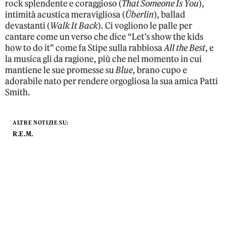
rock splendente e coraggioso (
That Someone Is You
),
intimità acustica meravigliosa (
Überlin
), ballad
devastanti (
Walk It Back
). Ci vogliono le palle per
cantare come un verso che dice “Let’s show the kids
how to do it” come fa Stipe sulla rabbiosa
All the Best
, e
la musica gli da ragione, più che nel momento in cui
mantiene le sue promesse su
Blue
, brano cupo e
adorabile nato per rendere orgogliosa la sua amica Patti
Smith.
ALTRE NOTIZIE SU:
R.E.M.