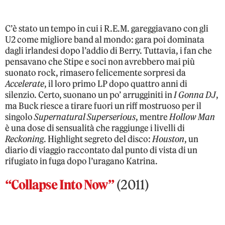
C’è stato un tempo in cui i R.E.M. gareggiavano con gli
U2 come migliore band al mondo: gara poi dominata
dagli irlandesi dopo l’addio di Berry. Tuttavia, i fan che
pensavano che Stipe e soci non avrebbero mai più
suonato rock, rimasero felicemente sorpresi da
Accelerate
, il loro primo LP dopo quattro anni di
silenzio. Certo, suonano un po’ arrugginiti in
I Gonna DJ
,
ma Buck riesce a tirare fuori un riff mostruoso per il
singolo
Supernatural Superserious
, mentre
Hollow Man
è una dose di sensualità che raggiunge i livelli di
Reckoning
. Highlight segreto del disco:
Houston
, un
diario di viaggio raccontato dal punto di vista di un
rifugiato in fuga dopo l’uragano Katrina.
“Collapse Into Now”
(2011)