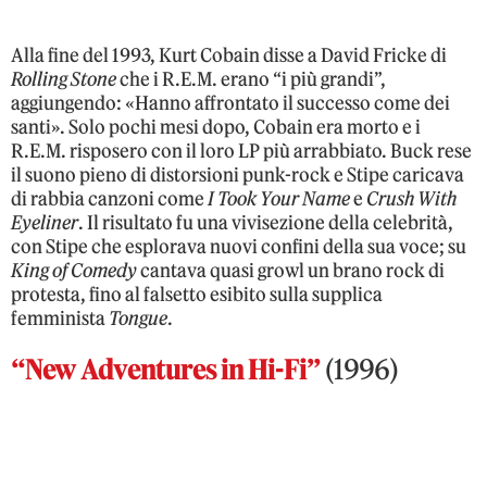
Alla fine del 1993, Kurt Cobain disse a David Fricke di
Rolling Stone
che i R.E.M. erano “i più grandi”,
aggiungendo: «Hanno affrontato il successo come dei
santi». Solo pochi mesi dopo, Cobain era morto e i
R.E.M. risposero con il loro LP più arrabbiato. Buck rese
il suono pieno di distorsioni punk-rock e Stipe caricava
di rabbia canzoni come
I Took Your Name
e
Crush With
Eyeliner
. Il risultato fu una vivisezione della celebrità,
con Stipe che esplorava nuovi confini della sua voce; su
King of Comedy
cantava quasi growl un brano rock di
protesta, fino al falsetto esibito sulla supplica
femminista
Tongue
.
“New Adventures in Hi-Fi”
(1996)