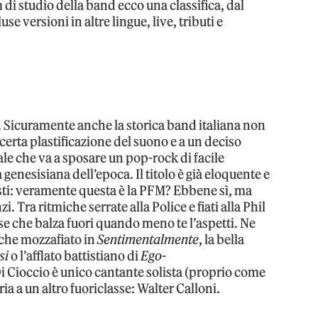
um di studio della band ecco una classifica, dal
se versioni in altre lingue, live, tributi e
. Sicuramente anche la storica band italiana non
a certa plastificazione del suono e a un deciso
le che va a sposare un pop-rock di facile
enesisiana dell’epoca. Il titolo è già eloquente e
isti: veramente questa è la PFM? Ebbene sì, ma
i. Tra ritmiche serrate alla Police e fiati alla Phil
se che balza fuori quando meno te l’aspetti. Ne
iche mozzafiato in
Sentimentalmente
, la bella
si
o l’afflato battistiano di
Ego-
Di Cioccio è unico cantante solista (proprio come
ria a un altro fuoriclasse: Walter Calloni.