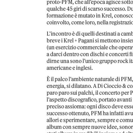
proto-PFM, che all’epoca agisce sotto
qualche 45 giri di scarso successo. D
formazione è mutato in Krel, conoscon
coinvolto, come loro, nella registraz
L’incontro è di quelli destinati a camb
breve i Krel + Pagani si mettono insi
(un esercizio commerciale che operava
a darci dentro con dischi e concerti fi
dirne una sono l’unico gruppo rock ita
americane e inglesi.
È il palco l’ambiente naturale di PFM,
energia, si dilatano. A Di Cioccio & co
paro paro sui palchi, il concerto per
l’aspetto discografico, portato avant
preciso assioma: ogni disco deve ess
successo ottenuto, PFM ha infatti avu
allori e sperimentare, sempre e comun
album con sempre nuove idee, sonorit