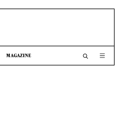
MAGAZINE
SHARE
SHARE