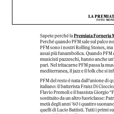
LA PREMIA
FOTO: MON
Sapete perché la
Premiata Forneria 
Perché quando PFM sale sul palco non
PFM sono i nostri Rolling Stones, ma r
assai più funambolica. Quando PFM at
musicisti pazzeschi, hanno anche un
pari. Nel tritacarne PFM passa la musi
mediterranea, il jazz e il folk che si
PFM del resto è nata dall’unione di q
italiano: il batterista Franz Di Cioccio
Flavio Premoli e il bassista Giorgio 
sostituito da un altro fuoriclasse: Pa
metà degli anni ’60 i quattro suonano n
quelli di Lucio Battisti. Tutti i primi