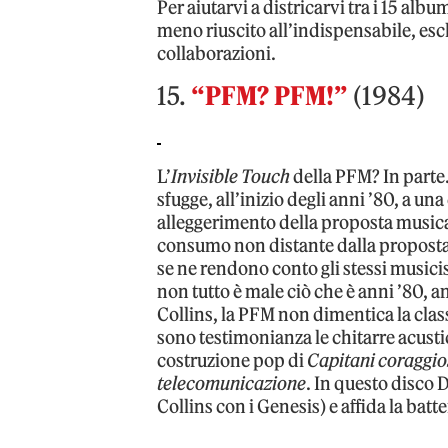
Per aiutarvi a districarvi tra i 15 alb
meno riuscito all’indispensabile, esclu
collaborazioni.
15.
“PFM? PFM!”
(1984)
L’
Invisible Touch
della PFM? In parte
sfugge, all’inizio degli anni ’80, a un
alleggerimento della proposta musica
consumo non distante dalla proposta g
se ne rendono conto gli stessi music
non tutto è male ciò che è anni ’80, anz
Collins, la PFM non dimentica la clas
sono testimonianza le chitarre acust
costruzione pop di
Capitani coraggio
telecomunicazione
. In questo disco 
Collins con i Genesis) e affida la batte