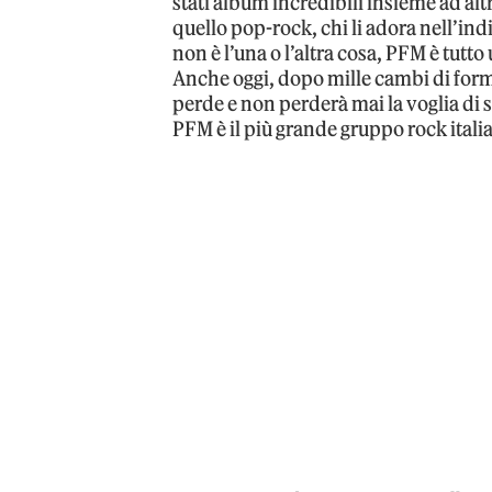
stati album incredibili insieme ad altri
quello pop-rock, chi li adora nell’i
non è l’una o l’altra cosa, PFM è tut
Anche oggi, dopo mille cambi di forma
perde e non perderà mai la voglia di st
PFM è il più grande gruppo rock itali