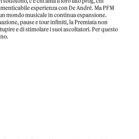
 sottotono, c’è chi ama il loro lato prog, chi
ndimenticabile esperienza con De André. Ma PFM
to un mondo musicale in continua espansione.
zione, pause e tour infiniti, la Premiata non
upire e di stimolare i suoi ascoltatori. Per questo
ano.