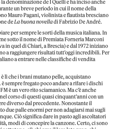
 la denominazione de I Quelli e ha inciso anche
urante un breve periodo in cui il nome della
o Mauro Pagani, violinista e flautista bresciano
ione de
La buona novella
di Fabrizio De André.
iare per sempre le sorti della musica italiana. In
eme sotto il nome di Premiata Forneria Marconi
 in quel di Chiari, a Brescia) e dal 1972 iniziano
no a raggiungere risultati tutt’oggi incredibili. Per
liano a entrare nelle classifiche di vendita
 è lì che i brani mutano pelle, acquistano
. è sempre fregato poco andare a rifare i dischi
 PFM è un vero rito sciamanico. Ma c’è anche
i nel corso di questi quasi cinquant’anni con un
ere diverso dal precedente. Nonostante il
to due palle enormi per non adagiarsi mai sugli
que. Ciò significa dare in pasto agli ascoltatori
à, modi di concepire la canzone. Certo, ci sono