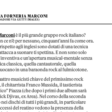
TA FORNERIA MARCONI
DADORI VIA GETTY IMAGES)
Marconi
è il più grande gruppo rock italiano?
 ce n’è per nessuno, cinquant’anni fa come ora.
ispetto agli inglesi sono dotati di una tecnica
tacca a suonare ti spettina. E non sono solo
’inventiva e un’apertura musical-mentale senza
ca classica, quella cantautorale, quella
 infuocano in una baraonda rock al fulmicotone.
uattro musicisti chiave del primissimo rock
, il chitarrista Franco Mussida, il tastierista
“Fico” Piazza (che dopo i primi due album sarà
trick Djivas, ex Area). Nel corso della seconda
ei dischi di tutti i più grandi, in particolare
 successi del reatino vedono la presenza della