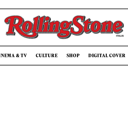
Rolling Stone Italia
INEMA & TV
CULTURE
SHOP
DIGITAL COVER