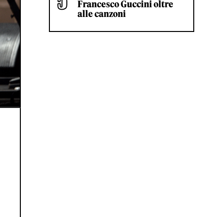
Francesco Guccini oltre
alle canzoni