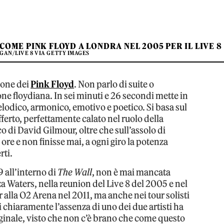
COME PINK FLOYD A LONDRA NEL 2005 PER IL LIVE 8
GAN/LIVE 8 VIA GETTY IMAGES
zone dei
Pink Floyd
. Non parlo di suite o
e floydiana. In sei minuti e 26 secondi mette in
elodico, armonico, emotivo e poetico. Si basa sul
ferto, perfettamente calato nel ruolo della
co di David Gilmour, oltre che sull’assolo di
ore e non finisse mai, a ogni giro la potenza
rti.
 all’interno di
The Wall
, non è mai mancata
nza Waters, nella reunion del Live 8 del 2005 e nel
 alla O2 Arena nel 2011, ma anche nei tour solisti
si chiaramente l’assenza di uno dei due artisti ha
originale, visto che non c’è brano che come questo