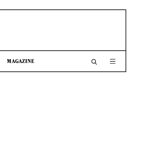
MAGAZINE
SHARE
SHARE