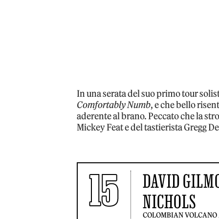
In una serata del suo primo tour soli
Comfortably Numb
, e che bello risen
aderente al brano. Peccato che la stro
Mickey Feat e del tastierista Gregg D
15
DAVID GILM
NICHOLS
COLOMBIAN VOLCANO 