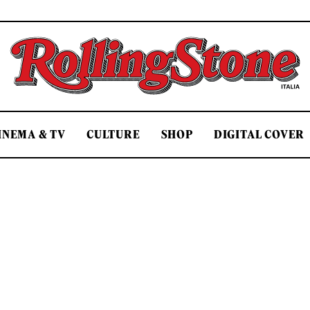
Rolling Stone Italia
INEMA & TV
CULTURE
SHOP
DIGITAL COVER