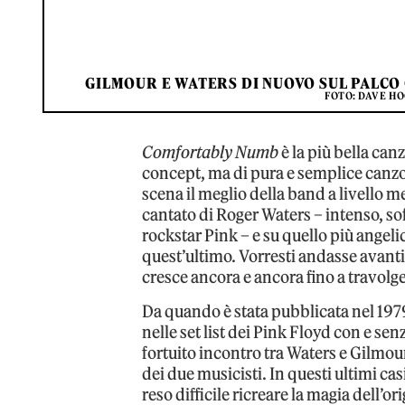
GILMOUR E WATERS DI NUOVO SUL PALCO 
FOTO: DAVE HO
Comfortably Numb
è la più bella can
concept, ma di pura e semplice canzon
scena il meglio della band a livello m
cantato di Roger Waters – intenso, sof
rockstar Pink – e su quello più angeli
quest’ultimo. Vorresti andasse avanti 
cresce ancora e ancora fino a travolge
Da quando è stata pubblicata nel 1979
nelle set list dei Pink Floyd con e se
fortuito incontro tra Waters e Gilmour
dei due musicisti. In questi ultimi ca
reso difficile ricreare la magia dell’