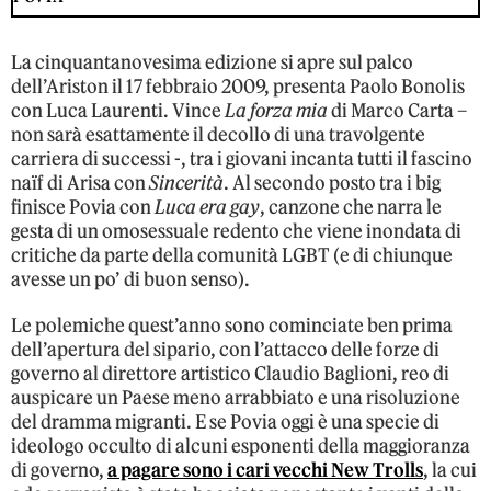
La cinquantanovesima edizione si apre sul palco
dell’Ariston il 17 febbraio 2009, presenta Paolo Bonolis
con Luca Laurenti. Vince
La forza mia
di Marco Carta –
non sarà esattamente il decollo di una travolgente
carriera di successi -, tra i giovani incanta tutti il fascino
naïf di Arisa con
Sincerità
. Al secondo posto tra i big
finisce Povia con
Luca era gay
, canzone che narra le
gesta di un omosessuale redento che viene inondata di
critiche da parte della comunità LGBT (e di chiunque
avesse un po’ di buon senso).
Le polemiche quest’anno sono cominciate ben prima
dell’apertura del sipario, con l’attacco delle forze di
governo al direttore artistico Claudio Baglioni, reo di
auspicare un Paese meno arrabbiato e una risoluzione
del dramma migranti. E se Povia oggi è una specie di
ideologo occulto di alcuni esponenti della maggioranza
di governo,
a pagare sono i cari vecchi New Trolls
, la cui