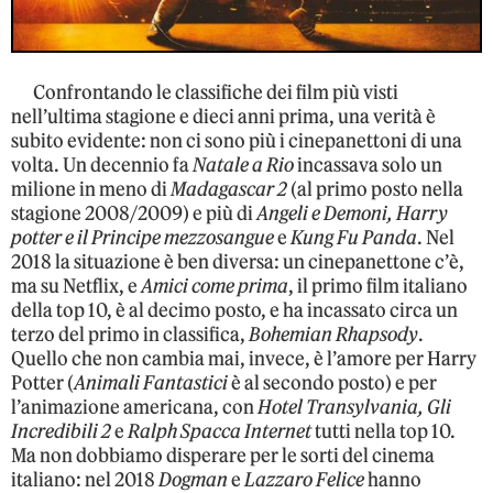
Confrontando le classifiche dei film più visti
nell’ultima stagione e dieci anni prima, una verità è
subito evidente: non ci sono più i cinepanettoni di una
volta. Un decennio fa
Natale a Rio
incassava solo un
milione in meno di
Madagascar 2
(al primo posto nella
stagione 2008/2009) e più di
Angeli e Demoni, Harry
potter e il Principe mezzosangue
e
Kung Fu Panda
. Nel
2018 la situazione è ben diversa: un cinepanettone c’è,
ma su Netflix, e
Amici come prima
, il primo film italiano
della top 10, è al decimo posto, e ha incassato circa un
terzo del primo in classifica,
Bohemian Rhapsody
.
Quello che non cambia mai, invece, è l’amore per Harry
Potter (
Animali Fantastici
è al secondo posto) e per
l’animazione americana, con
Hotel Transylvania, Gli
Incredibili 2
e
Ralph Spacca Internet
tutti nella top 10.
Ma non dobbiamo disperare per le sorti del cinema
italiano: nel 2018
Dogman
e
Lazzaro Felice
hanno