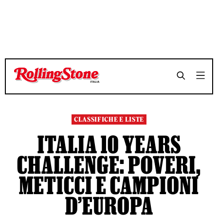
TEMPO DI LETTURA 12 MINUTI
TEMPO DI LETTURA 12 MINUTI
SHARE
SHARE
CLASSIFICHE E LISTE
ITALIA 10 YEARS
CHALLENGE: POVERI,
METICCI E CAMPIONI
D’EUROPA