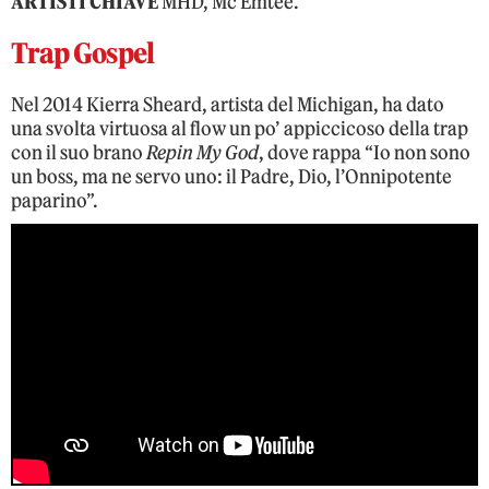
ARTISTI CHIAVE
MHD, Mc Emtee.
Trap Gospel
Nel 2014 Kierra Sheard, artista del Michigan, ha dato
una svolta virtuosa al flow un po’ appiccicoso della trap
con il suo brano
Repin My God
, dove rappa “Io non sono
un boss, ma ne servo uno: il Padre, Dio, l’Onnipotente
paparino”.