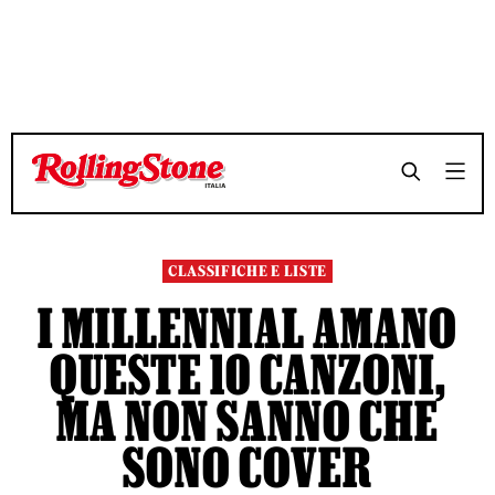
TEMPO DI LETTURA 8 MINUTI
TEMPO DI LETTURA 8 MINUTI
SHARE
SHARE
CLASSIFICHE E LISTE
I MILLENNIAL AMANO
QUESTE 10 CANZONI,
MA NON SANNO CHE
SONO COVER