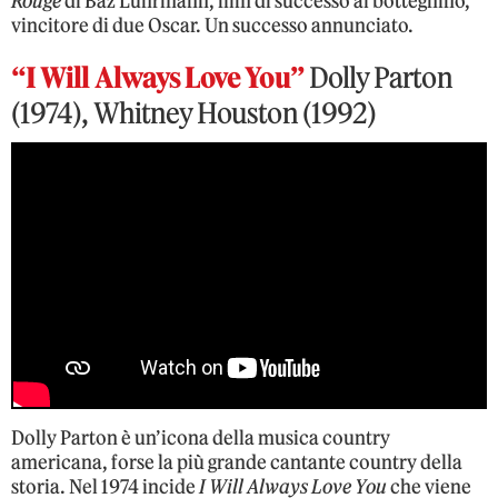
Rouge
di Baz Luhrmann, film di successo al botteghino,
vincitore di due Oscar. Un successo annunciato.
“I Will Always Love You”
Dolly Parton
(1974), Whitney Houston (1992)
Dolly Parton è un’icona della musica country
americana, forse la più grande cantante country della
storia. Nel 1974 incide
I Will Always Love You
che viene