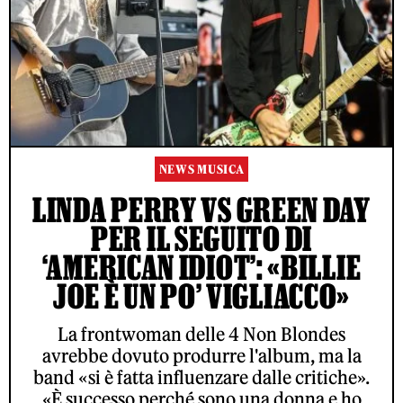
NEWS MUSICA
LINDA PERRY VS GREEN DAY
PER IL SEGUITO DI
‘AMERICAN IDIOT’: «BILLIE
JOE È UN PO’ VIGLIACCO»
La frontwoman delle 4 Non Blondes
avrebbe dovuto produrre l'album, ma la
band «si è fatta influenzare dalle critiche».
«È successo perché sono una donna e ho