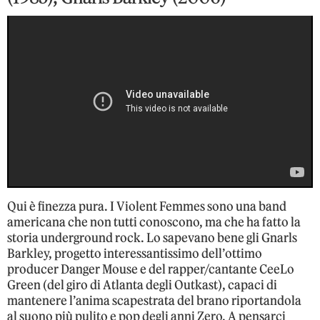
Qui è finezza pura. I Violent Femmes sono una band
americana che non tutti conoscono, ma che ha fatto la
storia underground rock. Lo sapevano bene gli Gnarls
Barkley, progetto interessantissimo dell’ottimo
producer Danger Mouse e del rapper/cantante CeeLo
Green (del giro di Atlanta degli Outkast), capaci di
mantenere l’anima scapestrata del brano riportandola
al suono più pulito e pop degli anni Zero. A pensarci