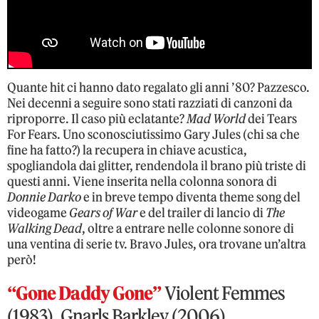
Quante hit ci hanno dato regalato gli anni ’80? Pazzesco.
Nei decenni a seguire sono stati razziati di canzoni da
riproporre. Il caso più eclatante?
Mad World
dei Tears
For Fears. Uno sconosciutissimo Gary Jules (chi sa che
fine ha fatto?) la recupera in chiave acustica,
spogliandola dai glitter, rendendola il brano più triste di
questi anni. Viene inserita nella colonna sonora di
Donnie Darko
e in breve tempo diventa theme song del
videogame
Gears of War
e del trailer di lancio di
The
Walking Dead
, oltre a entrare nelle colonne sonore di
una ventina di serie tv. Bravo Jules, ora trovane un’altra
però!
“Gone Daddy Gone”
Violent Femmes
(1983), Gnarls Barkley (2006)