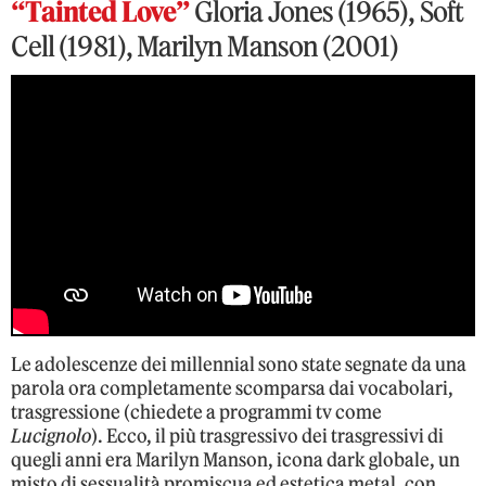
“Tainted Love”
Gloria Jones (1965), Soft
Cell (1981), Marilyn Manson (2001)
Le adolescenze dei millennial sono state segnate da una
parola ora completamente scomparsa dai vocabolari,
trasgressione (chiedete a programmi tv come
Lucignolo
). Ecco, il più trasgressivo dei trasgressivi di
quegli anni era Marilyn Manson, icona dark globale, un
misto di sessualità promiscua ed estetica metal, con