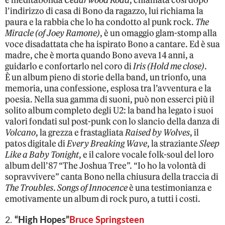
e meditabonda
Cedarwood Road
, chiamata così dopo
l’indirizzo di casa di Bono da ragazzo, lui richiama la
paura e la rabbia che lo ha condotto al punk rock.
The
Miracle (of Joey Ramone)
, è un omaggio glam-stomp alla
voce disadattata che ha ispirato Bono a cantare. Ed è sua
madre, che è morta quando Bono aveva 14 anni, a
guidarlo e confortarlo nel coro di
Iris (Hold me close)
.
È un album pieno di storie della band, un trionfo, una
memoria, una confessione, esplosa tra l’avventura e la
poesia. Nella sua gamma di suoni, può non esserci più il
solito album completo degli U2: la band ha legato i suoi
valori fondati sul post-punk con lo slancio della danza di
Volcano
, la grezza e frastagliata
Raised by Wolves
, il
patos digitale di
Every Breaking Wave
, la straziante
Sleep
Like a Baby Tonight
, e il calore vocale folk-soul del loro
album dell’87 “The Joshua Tree”. “Io ho la volontà di
sopravvivere” canta Bono nella chiusura della traccia di
The Troubles
.
Songs of Innocence
è una testimonianza e
emotivamente un album di rock puro, a tutti i costi.
2.
“High Hopes”
Bruce Springsteen