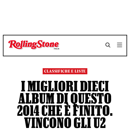
TEMPO DI LETTURA 8 MINUTI
TEMPO DI LETTURA 8 MINUTI
SHARE
SHARE
CLASSIFICHE E LISTE
I MIGLIORI DIECI
ALBUM DI QUESTO
2014 CHE È FINITO.
VINCONO GLI U2