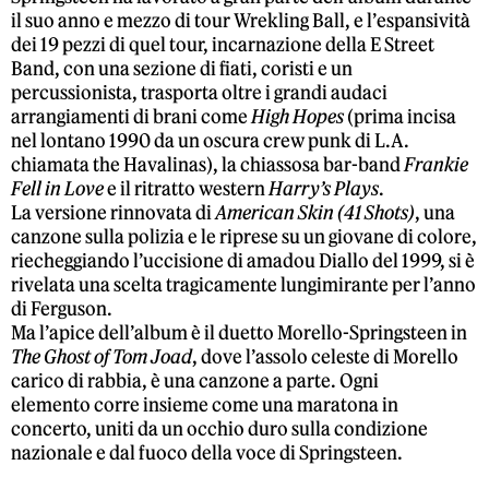
il suo anno e mezzo di tour Wrekling Ball, e l’espansività
dei 19 pezzi di quel tour, incarnazione della E Street
Band, con una sezione di fiati, coristi e un
percussionista, trasporta oltre i grandi audaci
arrangiamenti di brani come
High Hopes
(prima incisa
nel lontano 1990 da un oscura crew punk di L.A.
chiamata the Havalinas), la chiassosa bar-band
Frankie
Fell in Love
e il ritratto western
Harry’s Plays
.
La versione rinnovata di
American Skin (41 Shots)
, una
canzone sulla polizia e le riprese su un giovane di colore,
riecheggiando l’uccisione di amadou Diallo del 1999, si è
rivelata una scelta tragicamente lungimirante per l’anno
di Ferguson.
Ma l’apice dell’album è il duetto Morello-Springsteen in
The Ghost of Tom Joad
, dove l’assolo celeste di Morello
carico di rabbia, è una canzone a parte. Ogni
elemento corre insieme come una maratona in
concerto, uniti da un occhio duro sulla condizione
nazionale e dal fuoco della voce di Springsteen.