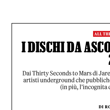
ALL TH
I DISCHI DA AS
Dai Thirty Seconds to Mars di Jared
artisti underground che pubblic
(in più, l’incognita
DI
RO