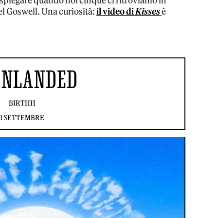
 spiegare quando noi cinque ci ritroviamo in
el Goswell. Una curiosità:
il video di
Kisses
è
NLANDED
BIRTHH
1 SETTEMBRE