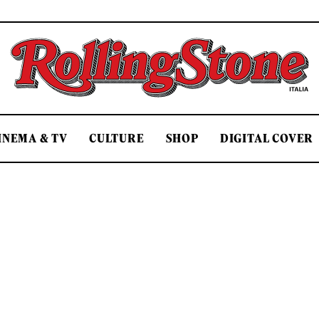
Rolling Stone Italia
INEMA & TV
CULTURE
SHOP
DIGITAL COVER