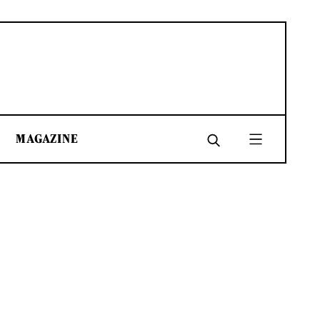
MAGAZINE
SHARE
SHARE