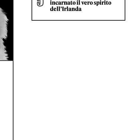
incarnato il vero spirito
dell’Irlanda