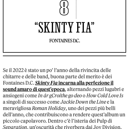
8
“SKINTY FIA”
FONTAINES D.C.
Se il 2022 è stato un po’ l’anno della rivincita delle
chitarre e delle band, buona parte del merito è dei
Fontaines D.C.
Skinty Fia
incarna alla perfezione il
sound amaro di quest’epoca
, alternando pezzi lugubri e
ansiogeni come
In ár gCroíthe go deo
o
How Cold Love Is
a singoli di successo come
Jackie Down the Line
e la
meravigliosa
Roman Holiday
, uno dei pezzi più belli
dell’anno, che contribuiscono a rendere quest’album un
piccolo capolavoro. Dentro c’è l’isteria dei Pulp di
Separation
, un’oscurità che riverbera dai Joy Division,