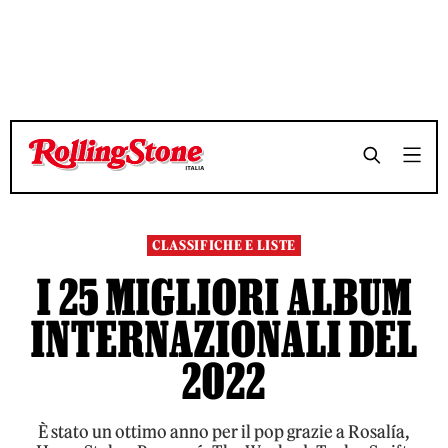
TEMPO DI LETTURA 18 MINUTI
TEMPO DI LETTURA 18 MINUTI
SHARE
SHARE
CLASSIFICHE E LISTE
I 25 MIGLIORI ALBUM
INTERNAZIONALI DEL
2022
È stato un ottimo anno per il pop grazie a Rosalía,