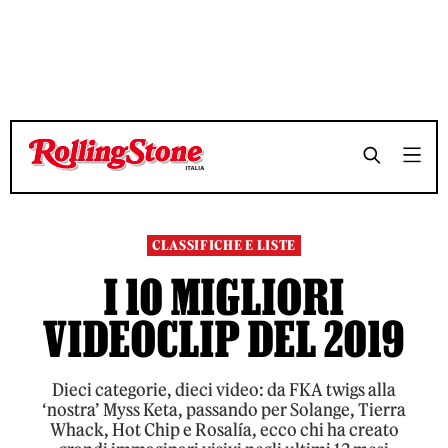
TEMPO DI LETTURA 9 MINUTI
TEMPO DI LETTURA 9 MINUTI
SHARE
SHARE
CLASSIFICHE E LISTE
I 10 MIGLIORI
VIDEOCLIP DEL 2019
Dieci categorie, dieci video: da FKA twigs alla
‘nostra’ Myss Keta, passando per Solange, Tierra
Whack, Hot Chip e Rosalía, ecco chi ha creato