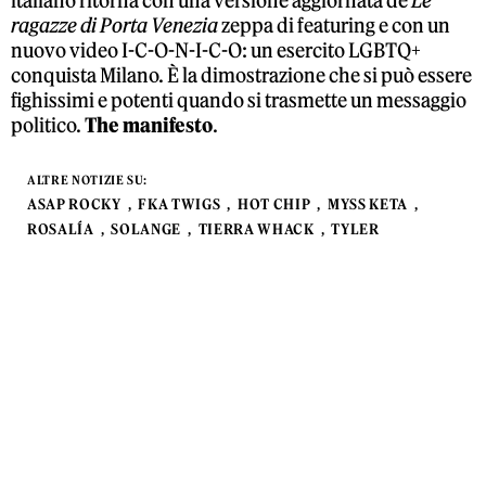
italiano ritorna con una versione aggiornata de
Le
ragazze di Porta Venezia
zeppa di featuring e con un
nuovo video I-C-O-N-I-C-O: un esercito LGBTQ+
conquista Milano. È la dimostrazione che si può essere
fighissimi e potenti quando si trasmette un messaggio
politico.
The manifesto
.
ALTRE NOTIZIE SU:
ASAP ROCKY
FKA TWIGS
HOT CHIP
MYSS KETA
ROSALÍA
SOLANGE
TIERRA WHACK
TYLER