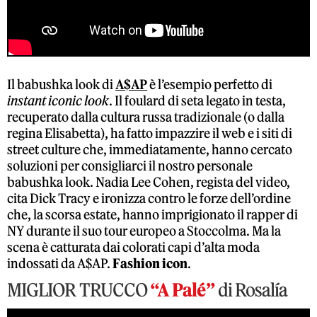
Il babushka look di
A$AP
è l’esempio perfetto di
instant iconic look
. Il foulard di seta legato in testa,
recuperato dalla cultura russa tradizionale (o dalla
regina Elisabetta), ha fatto impazzire il web e i siti di
street culture che, immediatamente, hanno cercato
soluzioni per consigliarci il nostro personale
babushka look. Nadia Lee Cohen, regista del video,
cita Dick Tracy e ironizza contro le forze dell’ordine
che, la scorsa estate, hanno imprigionato il rapper di
NY durante il suo tour europeo a Stoccolma. Ma la
scena è catturata dai colorati capi d’alta moda
indossati da A$AP.
Fashion icon
.
MIGLIOR TRUCCO
“A Palé”
di Rosalía