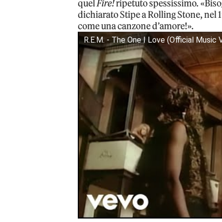
quel
Fire!
ripetuto spessissimo. «Biso
dichiarato Stipe a Rolling Stone, nel
come una canzone d’amore!».
R.E.M. - The One I Love (Official Music 