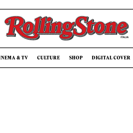
Rolling Stone Italia
INEMA & TV
CULTURE
SHOP
DIGITAL COVER