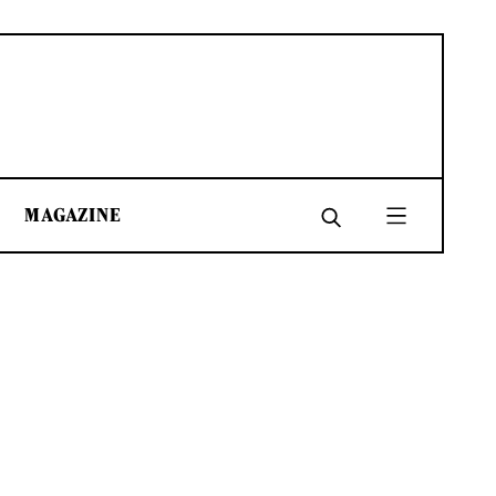
MAGAZINE
SHARE
SHARE