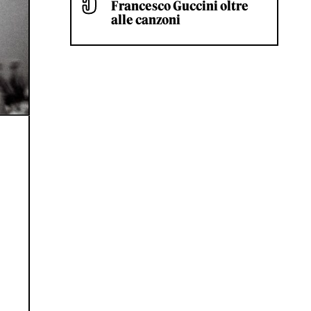
Francesco Guccini oltre
alle canzoni