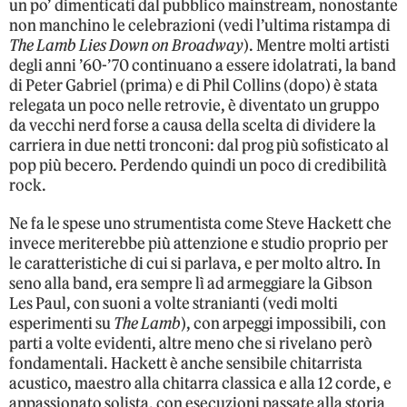
un po’ dimenticati dal pubblico mainstream, nonostante
non manchino le celebrazioni (vedi l’ultima ristampa di
The Lamb Lies Down on Broadway
). Mentre molti artisti
degli anni ’60-’70 continuano a essere idolatrati, la band
di Peter Gabriel (prima) e di Phil Collins (dopo) è stata
relegata un poco nelle retrovie, è diventato un gruppo
da vecchi nerd forse a causa della scelta di dividere la
carriera in due netti tronconi: dal prog più sofisticato al
pop più becero. Perdendo quindi un poco di credibilità
rock.
Ne fa le spese uno strumentista come Steve Hackett che
invece meriterebbe più attenzione e studio proprio per
le caratteristiche di cui si parlava, e per molto altro. In
seno alla band, era sempre lì ad armeggiare la Gibson
Les Paul, con suoni a volte stranianti (vedi molti
esperimenti su
The Lamb
), con arpeggi impossibili, con
parti a volte evidenti, altre meno che si rivelano però
fondamentali. Hackett è anche sensibile chitarrista
acustico, maestro alla chitarra classica e alla 12 corde, e
appassionato solista, con esecuzioni passate alla storia