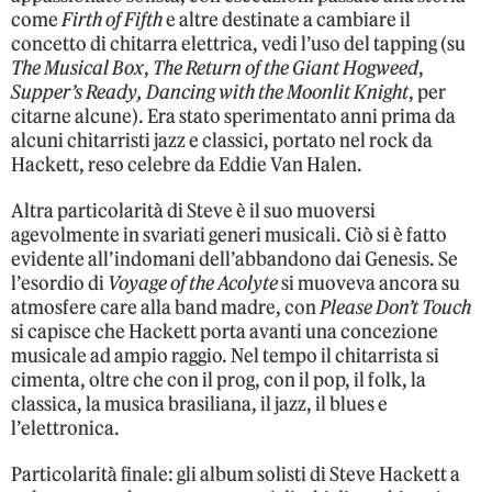
come
Firth of Fifth
e altre destinate a cambiare il
concetto di chitarra elettrica, vedi l’uso del tapping (su
The Musical Box
,
The Return of the Giant Hogweed
,
Supper’s Ready,
Dancing with the Moonlit Knight
, per
citarne alcune). Era stato sperimentato anni prima da
alcuni chitarristi jazz e classici, portato nel rock da
Hackett, reso celebre da Eddie Van Halen.
Altra particolarità di Steve è il suo muoversi
agevolmente in svariati generi musicali. Ciò si è fatto
evidente all’indomani dell’abbandono dai Genesis. Se
l’esordio di
Voyage of the Acolyte
si muoveva ancora su
atmosfere care alla band madre, con
Please Don’t Touch
si capisce che Hackett porta avanti una concezione
musicale ad ampio raggio. Nel tempo il chitarrista si
cimenta, oltre che con il prog, con il pop, il folk, la
classica, la musica brasiliana, il jazz, il blues e
l’elettronica.
Particolarità finale: gli album solisti di Steve Hackett a