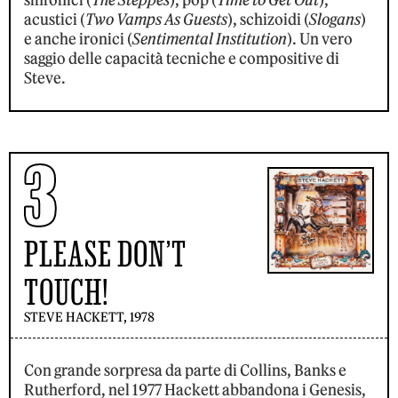
sinfonici (
The Steppes
), pop (
Time to Get Out
),
acustici (
Two Vamps As Guests
), schizoidi (
Slogans
)
e anche ironici (
Sentimental Institution
). Un vero
saggio delle capacità tecniche e compositive di
Steve.
3
PLEASE DON’T
TOUCH!
STEVE HACKETT, 1978
Con grande sorpresa da parte di Collins, Banks e
Rutherford, nel 1977 Hackett abbandona i Genesis,