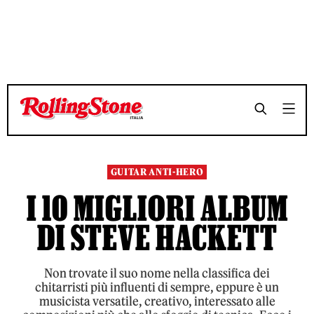
TEMPO DI LETTURA 9 MINUTI
TEMPO DI LETTURA 9 MINUTI
SHARE
SHARE
GUITAR ANTI-HERO
I 10 MIGLIORI ALBUM
DI STEVE HACKETT
Non trovate il suo nome nella classifica dei
chitarristi più influenti di sempre, eppure è un
musicista versatile, creativo, interessato alle