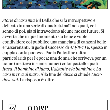
Storie di casa mia
è il Dalla che si fa introspettivo e
delicato in una serie di quadretti naïf nei quali, col
senno di poi, già si intravedono alcune mosse future. Si
avverte che in quel momento sta bene e vuole
condividere col pubblico una manciata di canzoni belle
e rasserenanti. Si gode il successo di
4/3/1943
e, spesso in
coppia con la poetessa Paola Pallottino (altra
particolarità per l’epoca: una donna che scriveva per un
uomo) metteva insieme numeri color pastello quali
Itaca
,
Il bambino di fumo
, I
l gigante e la bambina
e
La
casa in riva al mare
. Alla fine del disco si chiede
Lucio
dove vai
. La risposta è: oltre.
Q DISC