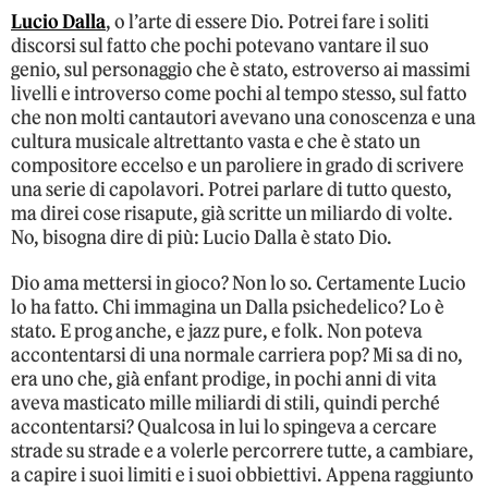
Lucio Dalla
, o l’arte di essere Dio. Potrei fare i soliti
discorsi sul fatto che pochi potevano vantare il suo
genio, sul personaggio che è stato, estroverso ai massimi
livelli e introverso come pochi al tempo stesso, sul fatto
che non molti cantautori avevano una conoscenza e una
cultura musicale altrettanto vasta e che è stato un
compositore eccelso e un paroliere in grado di scrivere
una serie di capolavori. Potrei parlare di tutto questo,
ma direi cose risapute, già scritte un miliardo di volte.
No, bisogna dire di più: Lucio Dalla è stato Dio.
Dio ama mettersi in gioco? Non lo so. Certamente Lucio
lo ha fatto. Chi immagina un Dalla psichedelico? Lo è
stato. E prog anche, e jazz pure, e folk. Non poteva
accontentarsi di una normale carriera pop? Mi sa di no,
era uno che, già enfant prodige, in pochi anni di vita
aveva masticato mille miliardi di stili, quindi perché
accontentarsi? Qualcosa in lui lo spingeva a cercare
strade su strade e a volerle percorrere tutte, a cambiare,
a capire i suoi limiti e i suoi obbiettivi. Appena raggiunto