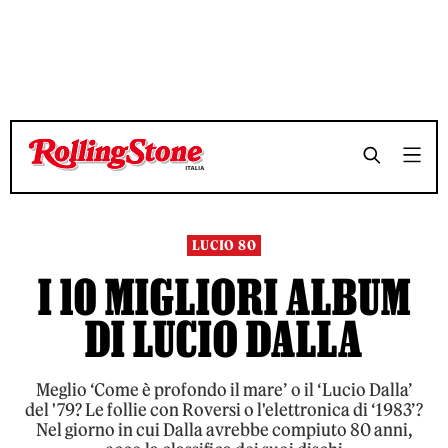
TEMPO DI LETTURA 9 MINUTI
TEMPO DI LETTURA 9 MINUTI
SHARE
SHARE
LUCIO 80
I 10 MIGLIORI ALBUM
DI LUCIO DALLA
Meglio ‘Come è profondo il mare’ o il ‘Lucio Dalla’
del '79? Le follie con Roversi o l'elettronica di ‘1983’?
Nel giorno in cui Dalla avrebbe compiuto 80 anni,