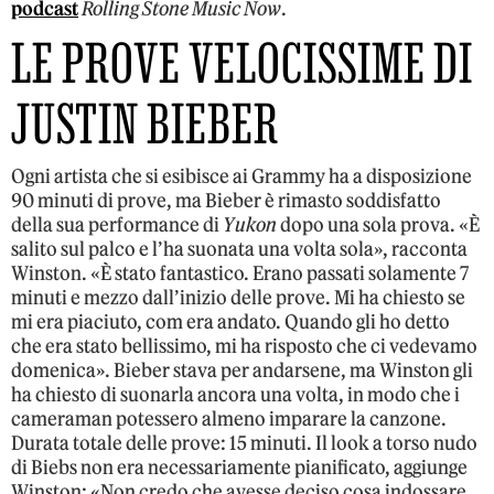
podcast
Rolling Stone Music Now
.
LE PROVE VELOCISSIME DI
JUSTIN BIEBER
Ogni artista che si esibisce ai Grammy ha a disposizione
90 minuti di prove, ma Bieber è rimasto soddisfatto
della sua performance di
Yukon
dopo una sola prova. «È
salito sul palco e l’ha suonata una volta sola», racconta
Winston. «È stato fantastico. Erano passati solamente 7
minuti e mezzo dall’inizio delle prove. Mi ha chiesto se
mi era piaciuto, com era andato. Quando gli ho detto
che era stato bellissimo, mi ha risposto che ci vedevamo
domenica». Bieber stava per andarsene, ma Winston gli
ha chiesto di suonarla ancora una volta, in modo che i
cameraman potessero almeno imparare la canzone.
Durata totale delle prove: 15 minuti. Il look a torso nudo
di Biebs non era necessariamente pianificato, aggiunge
Winston: «Non credo che avesse deciso cosa indossare