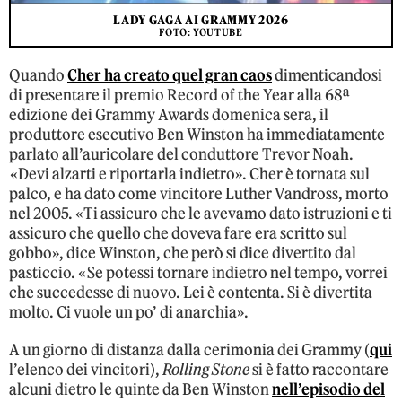
LADY GAGA AI GRAMMY 2026
FOTO: YOUTUBE
Quando
Cher ha creato quel gran caos
dimenticandosi
di presentare il premio Record of the Year alla 68ª
edizione dei Grammy Awards domenica sera, il
produttore esecutivo Ben Winston ha immediatamente
parlato all’auricolare del conduttore Trevor Noah.
«Devi alzarti e riportarla indietro». Cher è tornata sul
palco, e ha dato come vincitore Luther Vandross, morto
nel 2005. «Ti assicuro che le avevamo dato istruzioni e ti
assicuro che quello che doveva fare era scritto sul
gobbo», dice Winston, che però si dice divertito dal
pasticcio. «Se potessi tornare indietro nel tempo, vorrei
che succedesse di nuovo. Lei è contenta. Si è divertita
molto. Ci vuole un po’ di anarchia».
A un giorno di distanza dalla cerimonia dei Grammy (
qui
l’elenco dei vincitori),
Rolling Stone
si è fatto raccontare
alcuni dietro le quinte da Ben Winston
nell’episodio del