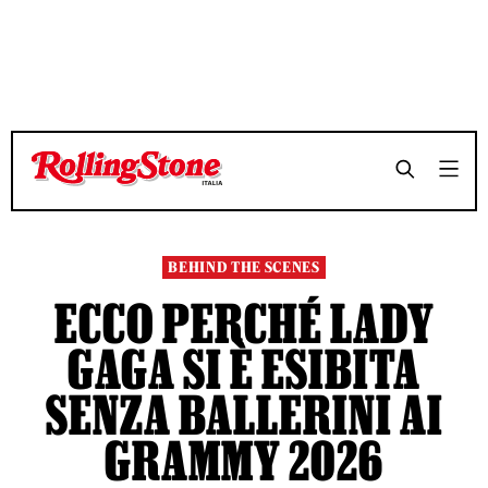
TEMPO DI LETTURA 7 MINUTI
TEMPO DI LETTURA 7 MINUTI
SHARE
SHARE
BEHIND THE SCENES
ECCO PERCHÉ LADY
GAGA SI È ESIBITA
SENZA BALLERINI AI
GRAMMY 2026