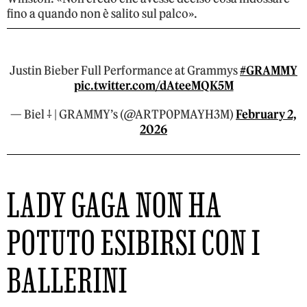
fino a quando non è salito sul palco».
Justin Bieber Full Performance at Grammys
#GRAMMY
pic.twitter.com/dAteeMQK5M
— Biel ⸸ | GRAMMY’s (@ARTP0PMAYH3M)
February 2,
2026
LADY GAGA NON HA
POTUTO ESIBIRSI CON I
BALLERINI