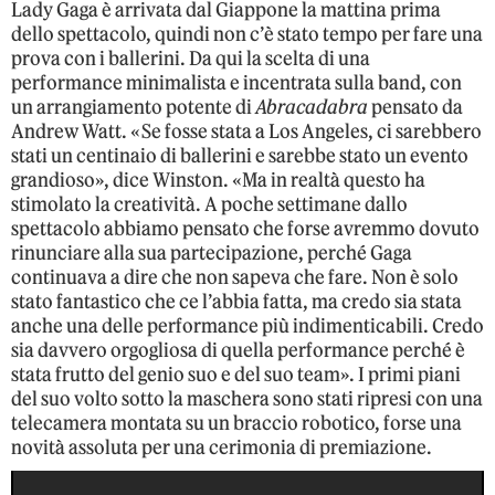
Lady Gaga è arrivata dal Giappone la mattina prima
dello spettacolo, quindi non c’è stato tempo per fare una
prova con i ballerini. Da qui la scelta di una
performance minimalista e incentrata sulla band, con
un arrangiamento potente di
Abracadabra
pensato da
Andrew Watt. «Se fosse stata a Los Angeles, ci sarebbero
stati un centinaio di ballerini e sarebbe stato un evento
grandioso», dice Winston. «Ma in realtà questo ha
stimolato la creatività. A poche settimane dallo
spettacolo abbiamo pensato che forse avremmo dovuto
rinunciare alla sua partecipazione, perché Gaga
continuava a dire che non sapeva che fare. Non è solo
stato fantastico che ce l’abbia fatta, ma credo sia stata
anche una delle performance più indimenticabili. Credo
sia davvero orgogliosa di quella performance perché è
stata frutto del genio suo e del suo team». I primi piani
del suo volto sotto la maschera sono stati ripresi con una
telecamera montata su un braccio robotico, forse una
novità assoluta per una cerimonia di premiazione.