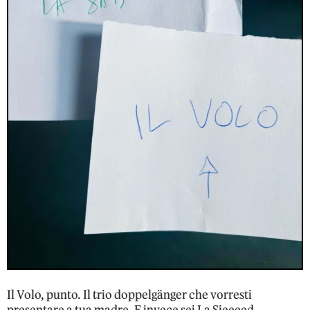
Il Volo, punto. Il trio doppelgänger che vorresti
presentare a tua madre. E invece sei La Sieeeed.