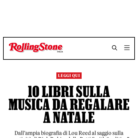
TEMPO DI LETTURA 5 MINUTI
TEMPO DI LETTURA 5 MINUTI
SHARE
SHARE
LEGGI QUI
10 LIBRI SULLA
MUSICA DA REGALARE
A NATALE
Dall’ampia biografia di Lou Reed al saggio sulla