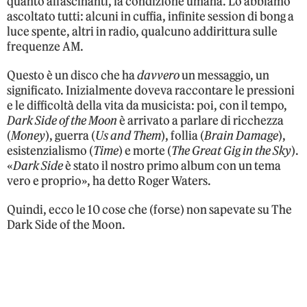
quanto affascinanti, la condizione umana. Lo abbiamo
ascoltato tutti: alcuni in cuffia, infinite session di bong a
luce spente, altri in radio, qualcuno addirittura sulle
frequenze AM.
Questo è un disco che ha
davvero
un messaggio, un
significato. Inizialmente doveva raccontare le pressioni
e le difficoltà della vita da musicista: poi, con il tempo,
Dark Side of the Moon
è arrivato a parlare di ricchezza
(
Money
), guerra (
Us and Them
), follia (
Brain Damage
),
esistenzialismo (
Time
) e morte (
The Great Gig in the Sky
).
«
Dark Side
è stato il nostro primo album con un tema
vero e proprio», ha detto Roger Waters.
Quindi, ecco le 10 cose che (forse) non sapevate su The
Dark Side of the Moon.