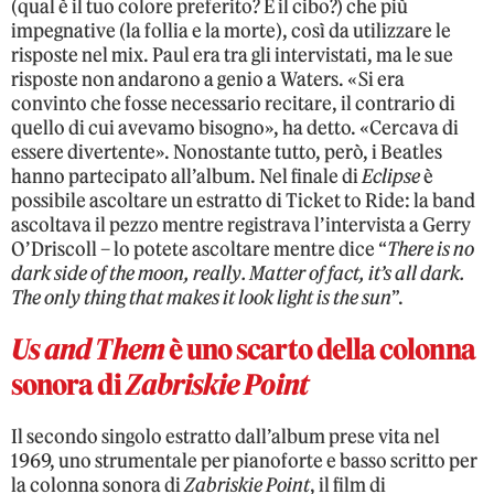
(qual è il tuo colore preferito? E il cibo?) che più
impegnative (la follia e la morte), così da utilizzare le
risposte nel mix. Paul era tra gli intervistati, ma le sue
risposte non andarono a genio a Waters. «Si era
convinto che fosse necessario recitare, il contrario di
quello di cui avevamo bisogno», ha detto. «Cercava di
essere divertente». Nonostante tutto, però, i Beatles
hanno partecipato all’album. Nel finale di
Eclipse
è
possibile ascoltare un estratto di Ticket to Ride: la band
ascoltava il pezzo mentre registrava l’intervista a Gerry
O’Driscoll – lo potete ascoltare mentre dice “
There is no
dark side of the moon, really. Matter of fact, it’s all dark.
The only thing that makes it look light is the sun
”.
Us and Them
è uno scarto della colonna
sonora di
Zabriskie Point
Il secondo singolo estratto dall’album prese vita nel
1969, uno strumentale per pianoforte e basso scritto per
la colonna sonora di
Zabriskie Point
, il film di