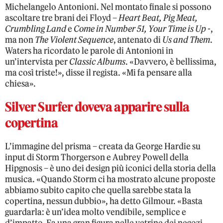
Michelangelo Antonioni. Nel montato finale si possono
ascoltare tre brani dei Floyd –
Heart Beat, Pig Meat,
Crumbling Land
e
Come in Number 51, Your Time is Up
-,
ma non
The Violent Sequence
, antenato di
Us and Them
.
Waters ha ricordato le parole di Antonioni in
un’intervista per
Classic Albums
. «Davvero, è bellissima,
ma così triste!», disse il regista. «Mi fa pensare alla
chiesa».
Silver Surfer doveva apparire sulla
copertina
L’immagine del prisma – creata da George Hardie su
input di Storm Thorgerson e Aubrey Powell della
Hipgnosis – è uno dei design più iconici della storia della
musica. «Quando Storm ci ha mostrato alcune proposte
abbiamo subito capito che quella sarebbe stata la
copertina, nessun dubbio», ha detto Gilmour. «Basta
guardarla: è un’idea molto vendibile, semplice e