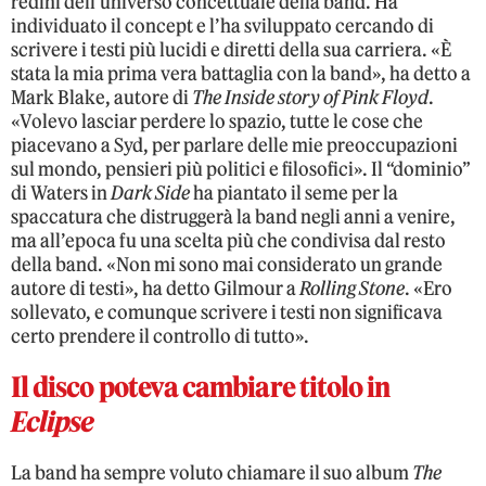
redini dell’universo concettuale della band. Ha
individuato il concept e l’ha sviluppato cercando di
scrivere i testi più lucidi e diretti della sua carriera. «È
stata la mia prima vera battaglia con la band», ha detto a
Mark Blake, autore di
The Inside story of Pink Floyd
.
«Volevo lasciar perdere lo spazio, tutte le cose che
piacevano a Syd, per parlare delle mie preoccupazioni
sul mondo, pensieri più politici e filosofici». Il “dominio”
di Waters in
Dark Side
ha piantato il seme per la
spaccatura che distruggerà la band negli anni a venire,
ma all’epoca fu una scelta più che condivisa dal resto
della band. «Non mi sono mai considerato un grande
autore di testi», ha detto Gilmour a
Rolling Stone
. «Ero
sollevato, e comunque scrivere i testi non significava
certo prendere il controllo di tutto».
Il disco poteva cambiare titolo in
Eclipse
La band ha sempre voluto chiamare il suo album
The