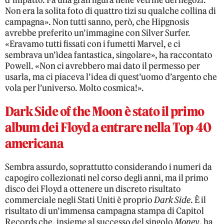
d’impatto. Fa una gran figura nelle vetrine dei negozi.
Non era la solita foto di quattro tizi su qualche collina di
campagna». Non tutti sanno, però, che Hipgnosis
avrebbe preferito un’immagine con Silver Surfer.
«Eravamo tutti fissati con i fumetti Marvel, e ci
sembrava un’ìdea fantastica, singolare», ha raccontato
Powell. «Non ci avrebbero mai dato il permesso per
usarla, ma ci piaceva l’idea di quest’uomo d’argento che
vola per l’universo. Molto cosmica!».
Dark Side of the Moon è stato il primo
album dei Floyd a entrare nella Top 40
americana
Sembra assurdo, soprattutto considerando i numeri da
capogiro collezionati nel corso degli anni, ma il primo
disco dei Floyd a ottenere un discreto risultato
commerciale negli Stati Uniti è proprio
Dark Side
. È il
risultato di un’immensa campagna stampa di Capitol
Records che, insieme al successo del singolo
Money
, ha