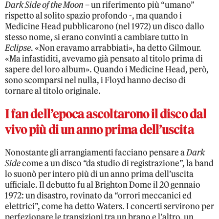
Dark Side of the Moon
– un riferimento più “umano”
rispetto al solito spazio profondo -, ma quando i
Medicine Head pubblicarono (nel 1972) un disco dallo
stesso nome, si erano convinti a cambiare tutto in
Eclipse
. «Non eravamo arrabbiati», ha detto Gilmour.
«Ma infastiditi, avevamo già pensato al titolo prima di
sapere del loro album». Quando i Medicine Head, però,
sono scomparsi nel nulla, i Floyd hanno deciso di
tornare al titolo originale.
I fan dell’epoca ascoltarono il disco dal
vivo più di un anno prima dell’uscita
Nonostante gli arrangiamenti facciano pensare a
Dark
Side
come a un disco “da studio di registrazione”, la band
lo suonò per intero più di un anno prima dell’uscita
ufficiale. Il debutto fu al Brighton Dome il 20 gennaio
1972: un disastro, rovinato da “orrori meccanici ed
elettrici”, come ha detto Waters. I concerti servirono per
perfezionare le transizioni tra un brano e l’altro, un