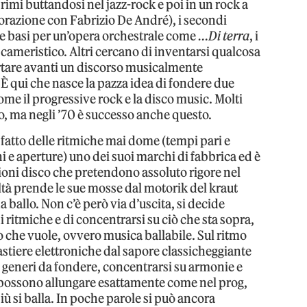
rimi buttandosi nel jazz-rock e poi in un rock a
borazione con Fabrizio De André), i secondi
e basi per un’opera orchestrale come
…Di terra
, i
 cameristico. Altri cercano di inventarsi qualcosa
rtare avanti un discorso musicalmente
È qui che nasce la pazza idea di fondere due
me il progressive rock e la disco music. Molti
ro, ma negli ’70 è successo anche questo.
 fatto delle ritmiche mai dome (tempi pari e
i e aperture) uno dei suoi marchi di fabbrica ed è
zioni disco che pretendono assoluto rigore nel
altà prende le sue mosse dal motorik del kraut
da ballo. Non c’è però via d’uscita, si decide
 ritmiche e di concentrarsi su ciò che sta sopra,
o che vuole, ovvero musica ballabile. Sul ritmo
 tastiere elettroniche dal sapore classicheggiante
ri generi da fondere, concentrarsi su armonie e
i possono allungare esattamente come nel prog,
iù si balla. In poche parole si può ancora