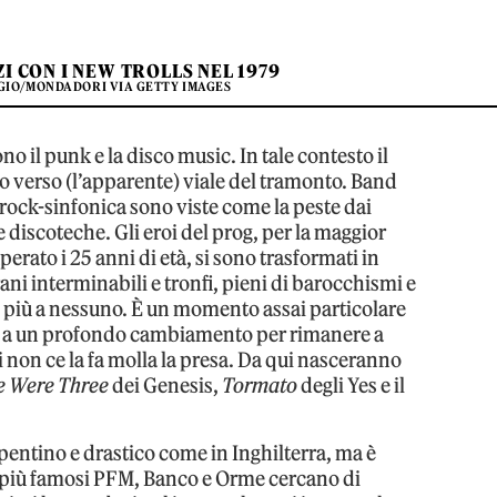
I CON I NEW TROLLS NEL 1979
GIO/MONDADORI VIA GETTY IMAGES
 il punk e la disco music. In tale contesto il
 verso (l’apparente) viale del tramonto. Band
ock-sinfonica sono viste come la peste dai
 discoteche. Gli eroi del prog, per la maggior
rato i 25 anni di età, si sono trasformati in
ani interminabili e tronfi, pieni di barocchismi e
no più a nessuno. È un momento assai particolare
etti a un profondo cambiamento per rimanere a
i non ce la fa molla la presa. Da qui nasceranno
e Were Three
dei Genesis,
Tormato
degli Yes e il
epentino e drastico come in Inghilterra, ma è
I più famosi PFM, Banco e Orme cercano di