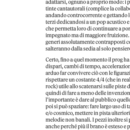
adattarsi, ognuno a proprio modo: i p
tinte cantautorali (complice la colla
andando controcorrente e gettando l
terzi dedicandosi a un pop acustico e
che permetta loro di continuare a po
impegnato ma di maggiore fruizione. 
generi assolutamente contrapposti co
salteranno dalla sedia al solo pensie
Certo, fino a quel momento il prog ha
dispari, cambi di tempo, accelerazion
arduo far convivere ciò con le figura
rispettare un costante 4/4 (che in re
rock) utile allo scatenarsi sulle piste 
quindi di fare a meno delle invenzioni
l’importante è dare al pubblico quell
poi si può spaziare: fare largo uso di
e/o cosmico, mettere in pista ulterio
melodie non banali. I pezzi inoltre s
anche perché più il brano è esteso e p