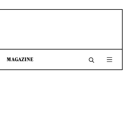
MAGAZINE
SHARE
SHARE