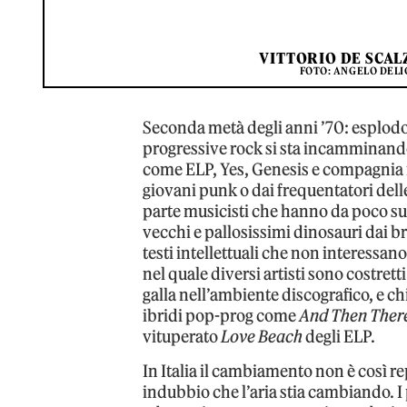
VITTORIO DE SCALZ
FOTO: ANGELO DELI
Seconda metà degli anni ’70: esplodono
progressive rock si sta incamminando
come ELP, Yes, Genesis e compagnia r
giovani punk o dai frequentatori delle
parte musicisti che hanno da poco supe
vecchi e pallosissimi dinosauri dai br
testi intellettuali che non interessa
nel quale diversi artisti sono costr
galla nell’ambiente discografico, e ch
ibridi pop-prog come
And Then Ther
vituperato
Love Beach
degli ELP.
In Italia il cambiamento non è così r
indubbio che l’aria stia cambiando. 