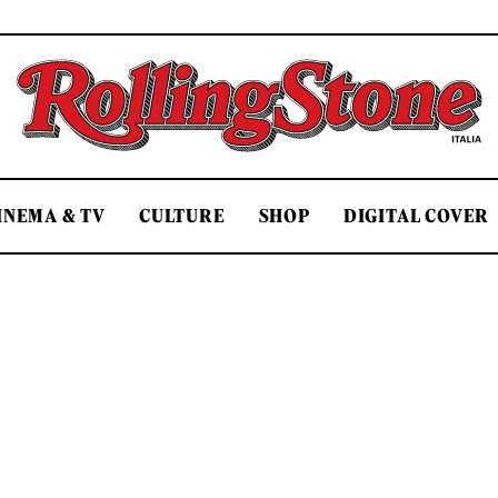
Rolling Stone Italia
INEMA & TV
CULTURE
SHOP
DIGITAL COVER