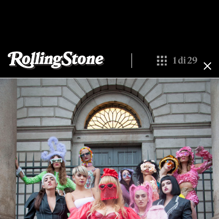
1
di
29
Show All Thumbna