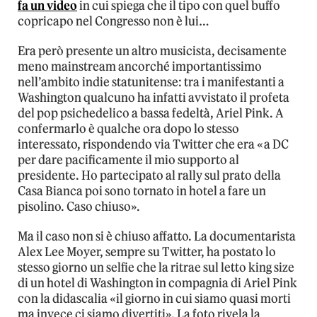
fa un video
in cui spiega che il tipo con quel buffo
copricapo nel Congresso non è lui…
Era però presente un altro musicista, decisamente
meno mainstream ancorché importantissimo
nell’ambito indie statunitense: tra i manifestanti a
Washington qualcuno ha infatti avvistato il profeta
del pop psichedelico a bassa fedeltà, Ariel Pink. A
confermarlo è qualche ora dopo lo stesso
interessato, rispondendo via Twitter che era «a DC
per dare pacificamente il mio supporto al
presidente. Ho partecipato al rally sul prato della
Casa Bianca poi sono tornato in hotel a fare un
pisolino. Caso chiuso».
Ma il caso non si è chiuso affatto. La documentarista
Alex Lee Moyer, sempre su Twitter, ha postato lo
stesso giorno un selfie che la ritrae sul letto king size
di un hotel di Washington in compagnia di Ariel Pink
con la didascalia «il giorno in cui siamo quasi morti
ma invece ci siamo divertiti». La foto rivela la