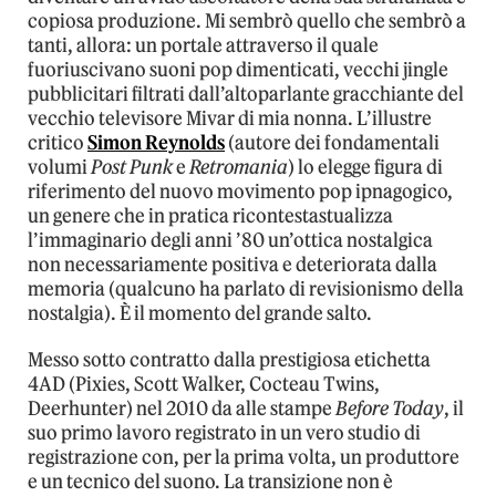
copiosa produzione. Mi sembrò quello che sembrò a
tanti, allora: un portale attraverso il quale
fuoriuscivano suoni pop dimenticati, vecchi jingle
pubblicitari filtrati dall’altoparlante gracchiante del
vecchio televisore Mivar di mia nonna. L’illustre
critico
Simon Reynolds
(autore dei fondamentali
volumi
Post Punk
e
Retromania
) lo elegge figura di
riferimento del nuovo movimento pop ipnagogico,
un genere che in pratica ricontestastualizza
l’immaginario degli anni ’80 un’ottica nostalgica
non necessariamente positiva e deteriorata dalla
memoria (qualcuno ha parlato di revisionismo della
nostalgia). È il momento del grande salto.
Messo sotto contratto dalla prestigiosa etichetta
4AD (Pixies, Scott Walker, Cocteau Twins,
Deerhunter) nel 2010 da alle stampe
Before Today
, il
suo primo lavoro registrato in un vero studio di
registrazione con, per la prima volta, un produttore
e un tecnico del suono. La transizione non è