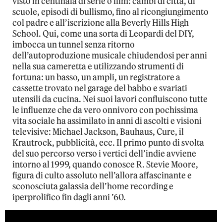
visto in centinaia di serie o film: cambi di città, di
scuole, episodi di bullismo, fino al ricongiungimento
col padre e all’iscrizione alla Beverly Hills High
School. Qui, come una sorta di Leopardi del DIY,
imbocca un tunnel senza ritorno
dell’autoproduzione musicale chiudendosi per anni
nella sua cameretta e utilizzando strumenti di
fortuna: un basso, un ampli, un registratore a
cassette trovato nel garage del babbo e svariati
utensili da cucina. Nei suoi lavori confluiscono tutte
le influenze che da vero onnivoro con pochissima
vita sociale ha assimilato in anni di ascolti e visioni
televisive: Michael Jackson, Bauhaus, Cure, il
Krautrock, pubblicità, ecc. Il primo punto di svolta
del suo percorso verso i vertici dell’indie avviene
intorno al 1999, quando conosce R. Stevie Moore,
figura di culto assoluto nell’allora affascinante e
sconosciuta galassia dell’home recording e
iperprolifico fin dagli anni ’60.