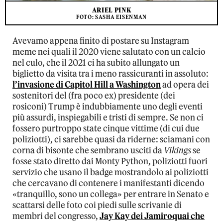
ARIEL PINK
FOTO: SASHA EISENMAN
Avevamo appena finito di postare su Instagram
meme nei quali il 2020 viene salutato con un calcio
nel culo, che il 2021 ci ha subito allungato un
biglietto da visita tra i meno rassicuranti in assoluto:
l’invasione di Capitol Hill a Washington
ad opera dei
sostenitori del (fra poco ex) presidente (dei
rosiconi) Trump è indubbiamente uno degli eventi
più assurdi, inspiegabili e tristi di sempre. Se non ci
fossero purtroppo state cinque vittime (di cui due
poliziotti), ci sarebbe quasi da riderne: sciamani con
corna di bisonte che sembrano usciti da
Vikings
se
fosse stato diretto dai Monty Python, poliziotti fuori
servizio che usano il badge mostrandolo ai poliziotti
che cercavano di contenere i manifestanti dicendo
«tranquillo, sono un collega» per entrare in Senato e
scattarsi delle foto coi piedi sulle scrivanie di
membri del congresso,
Jay Kay dei Jamiroquai che