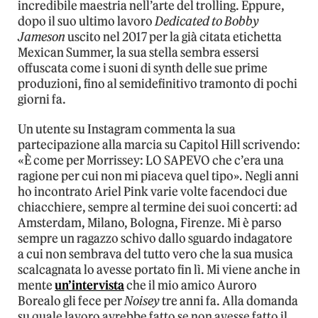
incredibile maestria nell’arte del trolling. Eppure,
dopo il suo ultimo lavoro
Dedicated to Bobby
Jameson
uscito nel 2017 per la già citata etichetta
Mexican Summer, la sua stella sembra essersi
offuscata come i suoni di synth delle sue prime
produzioni, fino al semidefinitivo tramonto di pochi
giorni fa.
Un utente su Instagram commenta la sua
partecipazione alla marcia su Capitol Hill scrivendo:
«È come per Morrissey: LO SAPEVO che c’era una
ragione per cui non mi piaceva quel tipo». Negli anni
ho incontrato Ariel Pink varie volte facendoci due
chiacchiere, sempre al termine dei suoi concerti: ad
Amsterdam, Milano, Bologna, Firenze. Mi è parso
sempre un ragazzo schivo dallo sguardo indagatore
a cui non sembrava del tutto vero che la sua musica
scalcagnata lo avesse portato fin lì. Mi viene anche in
mente
un’intervista
che il mio amico Auroro
Borealo gli fece per
Noisey
tre anni fa. Alla domanda
su quale lavoro avrebbe fatto se non avesse fatto il