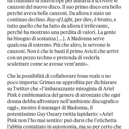
ha chiamato la Interscope per aiutarla a scrivere le
canzoni del nuovo disco. Il suo primo disco era bello
perché aveva belle canzoni. Da allora è stato un
continuo declino.
Ray of Light
, per dire, è brutto, e
tutto quello che ha fatto da allora è irrilevante,
perché ha mostrato una perdita di valori. La gente
ha bisogno di sostanza […]. A Madonna serve
qualcosa di estremo. Più che altro, le servono le
canzoni. Non è che le basti il primo Avicii che arrivi
con un pezzo techno e pretenda di vederla
sculettare come se avesse vent’anni».
Che la possibilità di collaborare fosse reale o no
poco importa: Grimes ne approfitta per dichiarare
su Twitter che «l’imbarazzante misoginia di Ariel
Pink è emblematica del genere di stronzate che ogni
donna debba affrontare nell’ambiente discografico
oggi», mentre il manager di Madonna, il
potentissimo Guy Oseary twitta lapidario: «Ariel
Pink non l’ho mai sentito: può darsi che l’etichetta
l’abbia contattato in autonomia, ma so per certo che