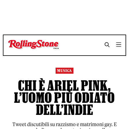
TEMPO DI LETTURA 13 MINUTI
TEMPO DI LETTURA 13 MINUTI
SHARE
SHARE
MUSICA
CHI È ARIEL PINK,
L’UOMO PIÙ ODIATO
DELL’INDIE
Tweet discutibili su razzismo e matrimoni gay. E