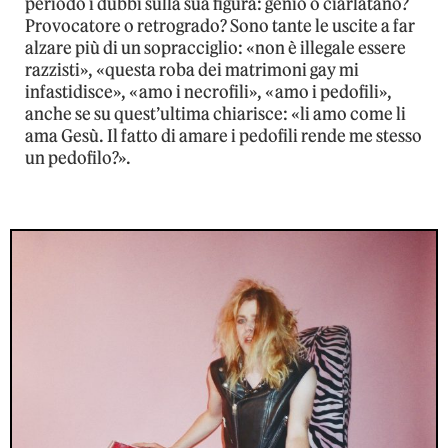
periodo i dubbi sulla sua figura: genio o ciarlatano?
Provocatore o retrogrado? Sono tante le uscite a far
alzare più di un sopracciglio: «non è illegale essere
razzisti», «questa roba dei matrimoni gay mi
infastidisce», «amo i necrofili», «amo i pedofili»,
anche se su quest’ultima chiarisce: «li amo come li
ama Gesù. Il fatto di amare i pedofili rende me stesso
un pedofilo?».