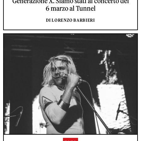
Generazione X. Siamo stati al concerto del
6 marzo al Tunnel
DI LORENZO BARBIERI