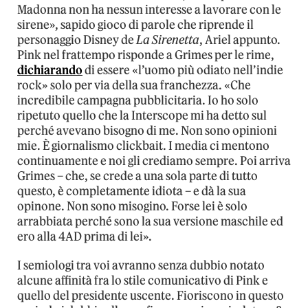
Madonna non ha nessun interesse a lavorare con le
sirene», sapido gioco di parole che riprende il
personaggio Disney de
La Sirenetta
, Ariel appunto.
Pink nel frattempo risponde a Grimes per le rime,
dichiarando
di essere «l’uomo più odiato nell’indie
rock» solo per via della sua franchezza. «Che
incredibile campagna pubblicitaria. Io ho solo
ripetuto quello che la Interscope mi ha detto sul
perché avevano bisogno di me. Non sono opinioni
mie. È giornalismo clickbait. I media ci mentono
continuamente e noi gli crediamo sempre. Poi arriva
Grimes – che, se crede a una sola parte di tutto
questo, è completamente idiota – e dà la sua
opinone. Non sono misogino. Forse lei è solo
arrabbiata perché sono la sua versione maschile ed
ero alla 4AD prima di lei».
I semiologi tra voi avranno senza dubbio notato
alcune affinità fra lo stile comunicativo di Pink e
quello del presidente uscente. Fioriscono in questo