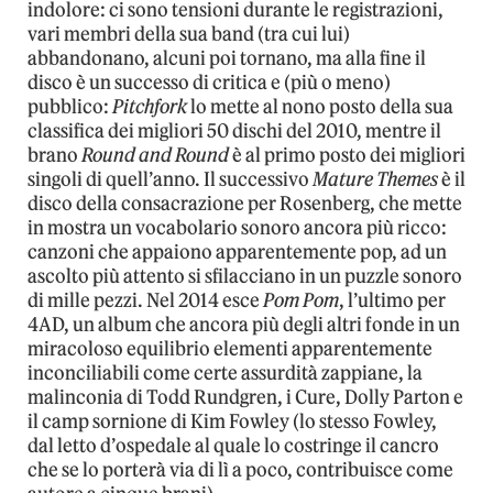
indolore: ci sono tensioni durante le registrazioni,
vari membri della sua band (tra cui lui)
abbandonano, alcuni poi tornano, ma alla fine il
disco è un successo di critica e (più o meno)
pubblico:
Pitchfork
lo mette al nono posto della sua
classifica dei migliori 50 dischi del 2010, mentre il
brano
Round and Round
è al primo posto dei migliori
singoli di quell’anno. Il successivo
Mature Themes
è il
disco della consacrazione per Rosenberg, che mette
in mostra un vocabolario sonoro ancora più ricco:
canzoni che appaiono apparentemente pop, ad un
ascolto più attento si sfilacciano in un puzzle sonoro
di mille pezzi. Nel 2014 esce
Pom Pom
, l’ultimo per
4AD, un album che ancora più degli altri fonde in un
miracoloso equilibrio elementi apparentemente
inconciliabili come certe assurdità zappiane, la
malinconia di Todd Rundgren, i Cure, Dolly Parton e
il camp sornione di Kim Fowley (lo stesso Fowley,
dal letto d’ospedale al quale lo costringe il cancro
che se lo porterà via di lì a poco, contribuisce come