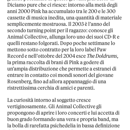
Diciamo pure che ci riesce: intorno alla metà degli
anni 2000 Pink ha accumulato tra le 200 e le 300
cassette di musica inedita, una quantità di materiale
semplicemente mostruosa. Il 2003 è l’anno del
secondo turning point per il ragazzo: conosce gli
Animal Collective, allunga loro uno dei suoi CD-R e
quelli restano folgorati. Dopo poche settimane lo
mettono sotto contratto per la loro label Paw
Record e nell’ottobre del 2004 esce
The Doldrums
,
la prima raccolta di brani di Pink a godere di
un’ampia distribuzione che permette a estranei di
entrare in contatto coi mondi sonori del giovane
Rosenberg, fino ad allora appannaggio di una
ristrettissima cerchia di amici e parenti.
La curiosità intorno al soggetto cresce
vertiginosamente. Gli Animal Collective gli
propongono di aprire i loro concerti e lui accetta di
buon grado formando una vera e propria band, ma
la bolla di rarefatta psichedelia in bassa definizione