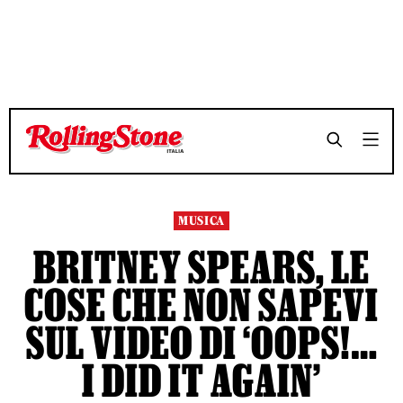
TEMPO DI LETTURA 4 MINUTI
TEMPO DI LETTURA 4 MINUTI
SHARE
SHARE
MUSICA
BRITNEY SPEARS, LE
COSE CHE NON SAPEVI
SUL VIDEO DI ‘OOPS!…
I DID IT AGAIN’