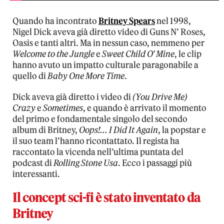
Quando ha incontrato
Britney Spears
nel 1998,
Nigel Dick aveva già diretto video di Guns N’ Roses,
Oasis e tanti altri. Ma in nessun caso, nemmeno per
Welcome to the Jungle
e
Sweet Child O’ Mine
, le clip
hanno avuto un impatto culturale paragonabile a
quello di
Baby One More Time
.
Dick aveva già diretto i video di
(You Drive Me)
Crazy
e
Sometimes
, e quando è arrivato il momento
del primo e fondamentale singolo del secondo
album di Britney,
Oops!… I Did It Again
, la popstar e
il suo team l’hanno ricontattato. Il regista ha
raccontato la vicenda nell’ultima puntata del
podcast di
Rolling Stone Usa
. Ecco i passaggi più
interessanti.
Il concept sci-fi è stato inventato da
Britney