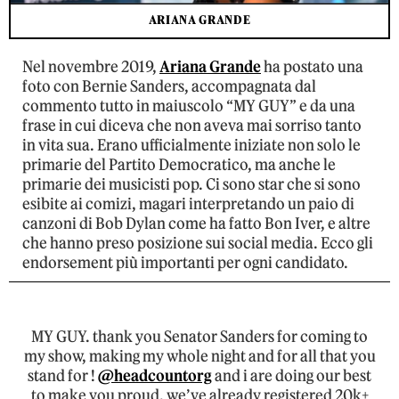
ARIANA GRANDE
Nel novembre 2019,
Ariana Grande
ha postato una
foto con Bernie Sanders, accompagnata dal
commento tutto in maiuscolo “MY GUY” e da una
frase in cui diceva che non aveva mai sorriso tanto
in vita sua. Erano ufficialmente iniziate non solo le
primarie del Partito Democratico, ma anche le
primarie dei musicisti pop. Ci sono star che si sono
esibite ai comizi, magari interpretando un paio di
canzoni di Bob Dylan come ha fatto Bon Iver, e altre
che hanno preso posizione sui social media. Ecco gli
endorsement più importanti per ogni candidato.
MY GUY. thank you Senator Sanders for coming to
my show, making my whole night and for all that you
stand for !
@headcountorg
and i are doing our best
to make you proud. we’ve already registered 20k+