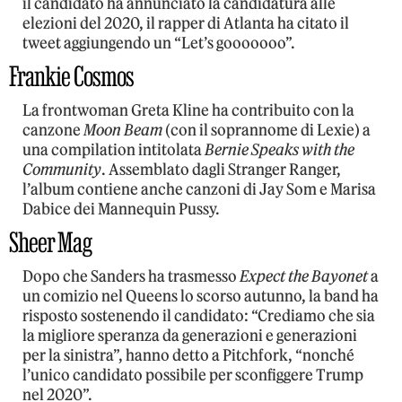
il candidato ha annunciato la candidatura alle
elezioni del 2020, il rapper di Atlanta ha citato il
tweet aggiungendo un “Let’s gooooooo”.
Frankie Cosmos
La frontwoman Greta Kline ha contribuito con la
canzone
Moon Beam
(con il soprannome di Lexie) a
una compilation intitolata
Bernie Speaks with the
Community
. Assemblato dagli Stranger Ranger,
l’album contiene anche canzoni di Jay Som e Marisa
Dabice dei Mannequin Pussy.
Sheer Mag
Dopo che Sanders ha trasmesso
Expect the Bayonet
a
un comizio nel Queens lo scorso autunno, la band ha
risposto sostenendo il candidato: “Crediamo che sia
la migliore speranza da generazioni e generazioni
per la sinistra”, hanno detto a Pitchfork, “nonché
l’unico candidato possibile per sconfiggere Trump
nel 2020”.