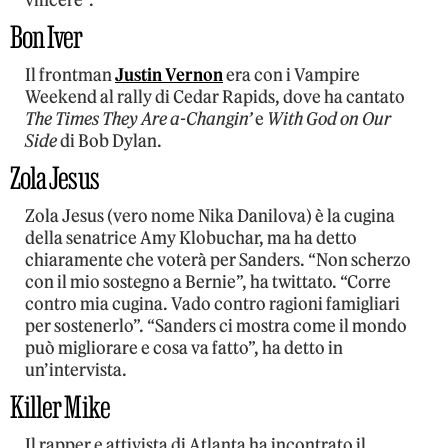
Bon Iver
Il frontman
Justin Vernon
era con i Vampire
Weekend al rally di Cedar Rapids, dove ha cantato
The Times They Are a-Changin’
e
With God on Our
Side
di Bob Dylan.
Zola Jesus
Zola Jesus (vero nome Nika Danilova) è la cugina
della senatrice Amy Klobuchar, ma ha detto
chiaramente che voterà per Sanders. “Non scherzo
con il mio sostegno a Bernie”, ha twittato. “Corre
contro mia cugina. Vado contro ragioni famigliari
per sostenerlo”. “Sanders ci mostra come il mondo
può migliorare e cosa va fatto”, ha detto in
un’intervista.
Killer Mike
Il rapper e attivista di Atlanta ha incontrato il