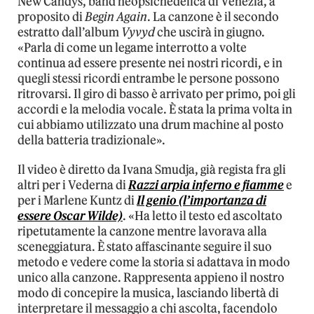
New Candys, band neopsichedelica di Venezia, a
proposito di
Begin Again
. La canzone è il secondo
estratto dall’album
Vyvyd
che uscirà in giugno.
«Parla di come un legame interrotto a volte
continua ad essere presente nei nostri ricordi, e in
quegli stessi ricordi entrambe le persone possono
ritrovarsi. Il giro di basso è arrivato per primo, poi gli
accordi e la melodia vocale. È stata la prima volta in
cui abbiamo utilizzato una drum machine al posto
della batteria tradizionale».
Il video è diretto da Ivana Smudja, già regista fra gli
altri per i Vederna di
Razzi arpia inferno e fiamme
e
per i Marlene Kuntz di
Il genio (l’importanza di
essere Oscar Wilde)
. «Ha letto il testo ed ascoltato
ripetutamente la canzone mentre lavorava alla
sceneggiatura. È stato affascinante seguire il suo
metodo e vedere come la storia si adattava in modo
unico alla canzone. Rappresenta appieno il nostro
modo di concepire la musica, lasciando libertà di
interpretare il messaggio a chi ascolta, facendolo