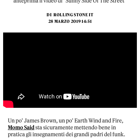
anteprima il video di "Sunny Side Of The Street"
DI
ROLLING STONE IT
28 MARZO 2019 14:51
Un po’ James Brown, un po’ Earth Wind and Fire,
Momo Said
sta sicuramente mettendo bene in
pratica gli insegnamenti dei grandi padri del funk.