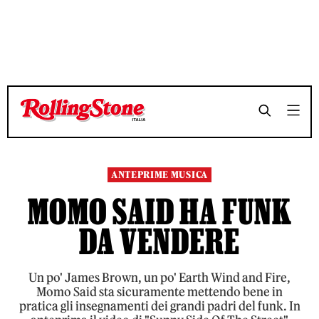
TEMPO DI LETTURA 2 MINUTI
TEMPO DI LETTURA 2 MINUTI
SHARE
SHARE
ANTEPRIME MUSICA
MOMO SAID HA FUNK
DA VENDERE
Un po' James Brown, un po' Earth Wind and Fire,
Momo Said sta sicuramente mettendo bene in
pratica gli insegnamenti dei grandi padri del funk. In