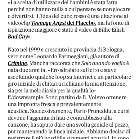
«La scelta di utilizzare dei bambini è stata fatta
perché non hanno nulla a cui pensare se non giocare
e divertirsi. L’idea del cubo rosso è una citazione al
videoclip
Teenage Angst
dei Placebo
, ma la fonte di
ispirazione maggiore è stato il video di Billie Eilish
Bad Guy
».
Nato nel 1999 e cresciuto in provincia di Bologna,
vero nome Leonardo Parmeggiani, già autore di
Crimine
, Mancha racconta che
Solo quando voglio
è
nata due anni fa. «Ero sdraiato sul letto e stavo
ascoltando qualche loop su Internet e un particolare
giro iniziale di chitarra richiamò la mia attenzione,
sia per la melodia sia per la qualità lo-
fi/downsample. Sono partito da lì. Volevo ottenere
una impronta fresca e prevalentemente
acustica. Successivamente, Dario Pruneddu, a cui si
devono l’aggiunta di fiati e contrabbasso alla
canzone, ha saputo dare una svolta geniale al pezzo,
pur mantenendo la linea iniziale. Abbiamo deciso di
registrare il più possibile strumenti acustici. Io sono