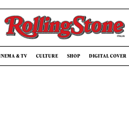
Rolling Stone Italia
INEMA & TV
CULTURE
SHOP
DIGITAL COVER