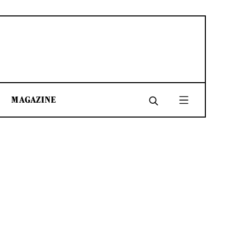
MAGAZINE
SHARE
SHARE