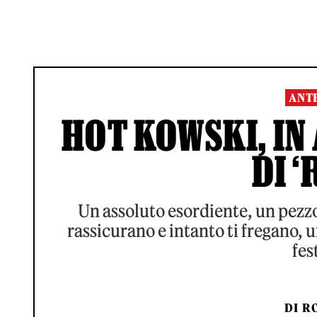
ANT
HOT KOWSKI, IN
DI ‘
Un assoluto esordiente, un pezzo
rassicurano e intanto ti fregano, u
fes
DI
RO