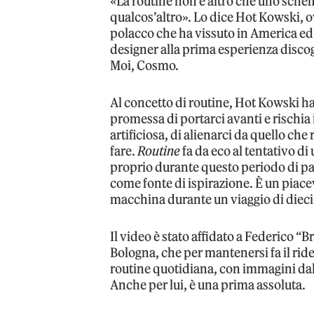
«La routine non è altro che uno sche
qualcos’altro». Lo dice Hot Kowski,
polacco che ha vissuto in America ed 
designer alla prima esperienza discog
Moi, Cosmo.
Al concetto di routine, Hot Kowski ha
promessa di portarci avanti e rischia 
artificiosa, di alienarci da quello 
fare.
Routine
fa da eco al tentativo di 
proprio durante questo periodo di pa
come fonte di ispirazione. È un piacev
macchina durante un viaggio di dieci
Il video è stato affidato a Federico “
Bologna, che per mantenersi fa il ride
routine quotidiana, con immagini dal
Anche per lui, è una prima assoluta.