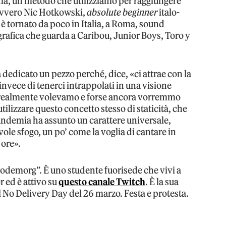
ma, un metodo che utilizziamo per raggiungere
 ovvero Nic Hotkowski,
absolute beginner
italo-
è tornato da poco in Italia, a Roma, sound
rafica che guarda a Caribou, Junior Boys, Toro y
 dedicato un pezzo perché, dice, «ci attrae con la
invece di tenerci intrappolati in una visione
che realmente volevamo e forse ancora vorremmo
utilizzare questo concetto stesso di staticità, che
ndemia ha assunto un carattere universale,
ole sfogo, un po’ come la voglia di cantare in
 ore».
Brodemorg”. È uno studente fuorisede che vivi a
r ed è attivo su
questo canale Twitch
. È la sua
 No Delivery Day del 26 marzo. Festa e protesta.