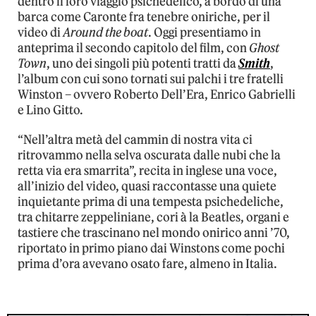
dentro il loro viaggio psichedelico, a bordo di una
barca come Caronte fra tenebre oniriche, per il
video di
Around the boat
. Oggi presentiamo in
anteprima il secondo capitolo del film, con
Ghost
Town
, uno dei singoli più potenti tratti da
Smith
,
l’album con cui sono tornati sui palchi i tre fratelli
Winston – ovvero Roberto Dell’Era, Enrico Gabrielli
e Lino Gitto.
“Nell’altra metà del cammin di nostra vita ci
ritrovammo nella selva oscurata dalle nubi che la
retta via era smarrita”, recita in inglese una voce,
all’inizio del video, quasi raccontasse una quiete
inquietante prima di una tempesta psichedeliche,
tra chitarre zeppeliniane, cori à la Beatles, organi e
tastiere che trascinano nel mondo onirico anni ’70,
riportato in primo piano dai Winstons come pochi
prima d’ora avevano osato fare, almeno in Italia.