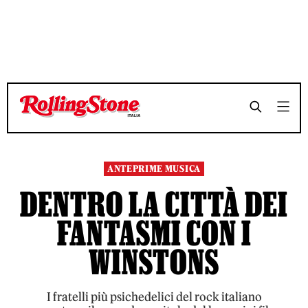
TEMPO DI LETTURA 3 MINUTI
TEMPO DI LETTURA 3 MINUTI
SHARE
SHARE
ANTEPRIME MUSICA
DENTRO LA CITTÀ DEI
FANTASMI CON I
WINSTONS
I fratelli più psichedelici del rock italiano