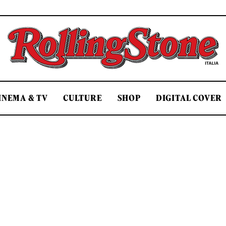
Rolling Stone Italia
INEMA & TV
CULTURE
SHOP
DIGITAL COVER