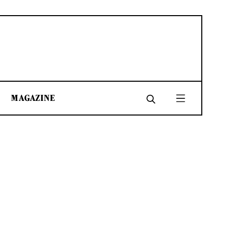
MAGAZINE
SHARE
SHARE