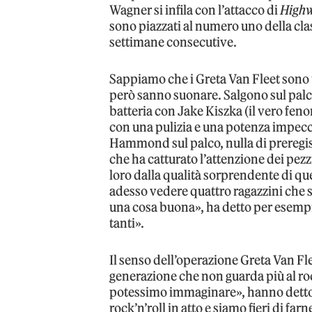
Wagner si infila con l’attacco di
High
sono piazzati al numero uno della cl
settimane consecutive.
Sappiamo che i Greta Van Fleet sono
però sanno suonare. Salgono sul palc
batteria con Jake Kiszka (il vero fe
con una pulizia e una potenza impecca
Hammond sul palco, nulla di preregistr
che ha catturato l’attenzione dei pezzi 
loro dalla qualità sorprendente di que
adesso vedere quattro ragazzini che 
una cosa buona», ha detto per esempi
tanti».
Il senso dell’operazione Greta Van Fl
generazione che non guarda più al roc
potessimo immaginare», hanno detto i
rock’n’roll in atto e siamo fieri di fa