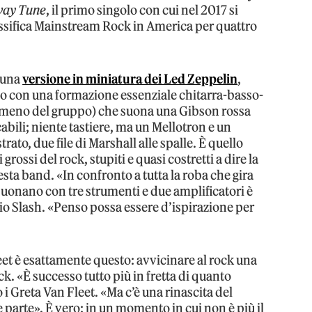
way Tune
, il primo singolo con cui nel 2017 si
assifica Mainstream Rock in America per quattro
 una
versione in miniatura dei Led Zeppelin
,
o con una formazione essenziale chitarra-basso-
nomeno del gruppo) che suona una Gibson rossa
bili; niente tastiere, ma un Mellotron e un
ato, due file di Marshall alle spalle. È quello
grossi del rock, stupiti e quasi costretti a dire la
sta band. «In confronto a tutta la roba che gira
suonano con tre strumenti e due amplificatori è
o Slash. «Penso possa essere d’ispirazione per
eet è esattamente questo: avvicinare al rock una
k. «È successo tutto più in fretta di quanto
 Greta Van Fleet. «Ma c’è una rinascita del
rne parte». È vero: in un momento in cui non è più il