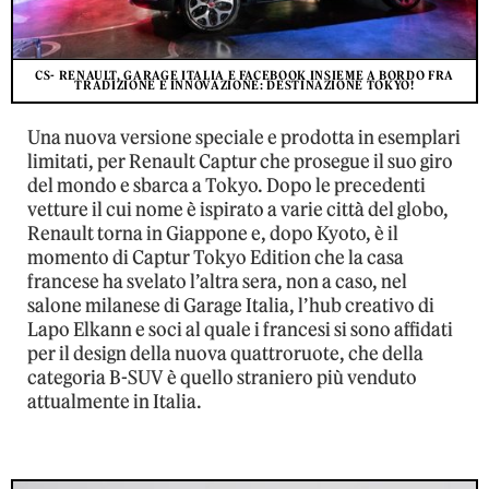
CS- RENAULT, GARAGE ITALIA E FACEBOOK INSIEME A BORDO FRA
TRADIZIONE E INNOVAZIONE: DESTINAZIONE TOKYO!
Una nuova versione speciale e prodotta in esemplari
limitati, per Renault Captur che prosegue il suo giro
del mondo e sbarca a Tokyo. Dopo le precedenti
vetture il cui nome è ispirato a varie città del globo,
Renault torna in Giappone e, dopo Kyoto, è il
momento di Captur Tokyo Edition che la casa
francese ha svelato l’altra sera, non a caso, nel
salone milanese di Garage Italia, l’hub creativo di
Lapo Elkann e soci al quale i francesi si sono affidati
per il design della nuova quattroruote, che della
categoria B-SUV è quello straniero più venduto
attualmente in Italia.