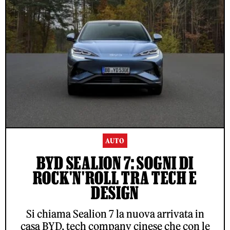
AUTO
BYD SEALION 7: SOGNI DI
ROCK'N'ROLL TRA TECH E
DESIGN
Si chiama Sealion 7 la nuova arrivata in
casa BYD, tech company cinese che con le